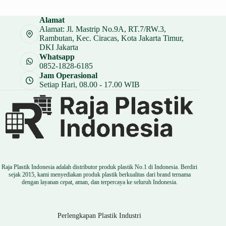
adalah:
ini
Rp 30.000.
adalah:
Alamat
Rp 22.500.
Alamat: Jl. Mastrip No.9A, RT.7/RW.3,
Rambutan, Kec. Ciracas, Kota Jakarta Timur,
DKI Jakarta
Whatsapp
0852-1828-6185
Jam Operasional
Setiap Hari, 08.00 - 17.00 WIB
Raja Plastik Indonesia adalah distributor produk plastik No.1 di Indonesia. Berdiri
sejak 2015, kami menyediakan produk plastik berkualitas dari brand ternama
dengan layanan cepat, aman, dan terpercaya ke seluruh Indonesia.
Perlengkapan Plastik Industri