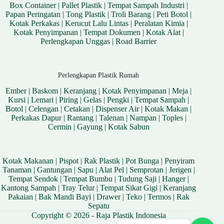
Box Container
|
Pallet Plastik
|
Tempat Sampah Industri
|
Papan Peringatan
|
Tong Plastik
|
Troli Barang
|
Peti Botol
|
Kotak Perkakas
|
Kerucut Lalu Lintas
|
Peralatan Kimia
|
Kotak Penyimpanan
|
Tempat Dokumen
|
Kotak Alat
|
Perlengkapan Unggas
|
Road Barrier
Perlengkapan Plastik Rumah
Ember
|
Baskom
|
Keranjang
|
Kotak Penyimpanan
|
Meja
|
Kursi
|
Lemari
|
Piring
|
Gelas
|
Pengki
|
Tempat Sampah
|
Botol
|
Celengan
|
Cetakan
|
Dispenser Air
|
Kotak Makan
|
Perkakas Dapur
|
Rantang
|
Talenan
|
Nampan
|
Toples
|
Cermin
|
Gayung
|
Kotak Sabun
Kotak Makanan
|
Pispot
|
Rak Plastik
|
Pot Bunga
|
Penyiram
Tanaman
|
Gantungan
|
Sapu
|
Alat Pel
|
Semprotan
|
Jerigen
|
Tempat Sendok
|
Tempat Bumbu
|
Tudung Saji
|
Hanger
|
Kantong Sampah
|
Tray Telur
|
Tempat Sikat Gigi
|
Keranjang
Pakaian
|
Bak Mandi Bayi
|
Drawer
|
Teko
|
Termos
|
Rak
Sepatu
Copyright © 2026 - Raja Plastik Indonesia