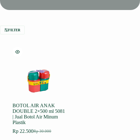
FILTER
BOTOL AIR ANAK
DOUBLE 2×500 ml 5081
| Jual Botol Air Minum
Plastik
Rp
22.500
Rp
30.000
Harga
Harga
aslinya
saat