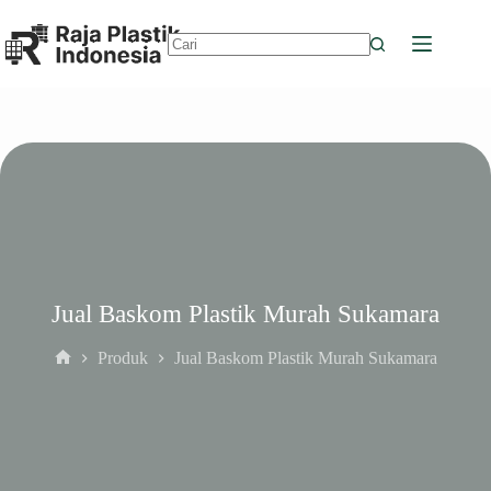
Skip
to
content
No
results
Jual Baskom Plastik Murah Sukamara
Produk
Jual Baskom Plastik Murah Sukamara
Home