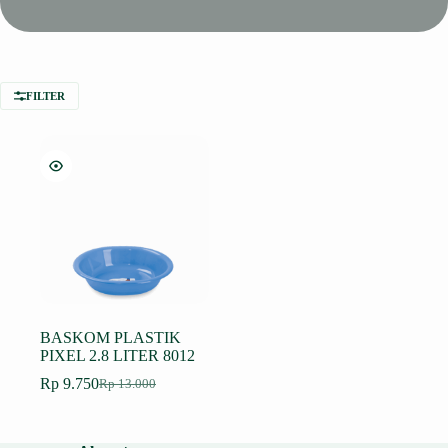
FILTER
BASKOM PLASTIK
PIXEL 2.8 LITER 8012
Rp
9.750
Rp
13.000
Harga
Harga
aslinya
saat
adalah:
ini
Rp 13.000.
adalah: