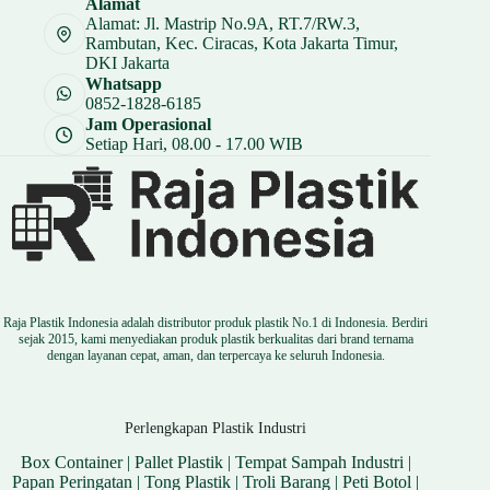
Alamat
Rp 9.750.
Alamat: Jl. Mastrip No.9A, RT.7/RW.3,
Rambutan, Kec. Ciracas, Kota Jakarta Timur,
DKI Jakarta
Whatsapp
0852-1828-6185
Jam Operasional
Setiap Hari, 08.00 - 17.00 WIB
Raja Plastik Indonesia adalah distributor produk plastik No.1 di Indonesia. Berdiri
sejak 2015, kami menyediakan produk plastik berkualitas dari brand ternama
dengan layanan cepat, aman, dan terpercaya ke seluruh Indonesia.
Perlengkapan Plastik Industri
Box Container
|
Pallet Plastik
|
Tempat Sampah Industri
|
Papan Peringatan
|
Tong Plastik
|
Troli Barang
|
Peti Botol
|