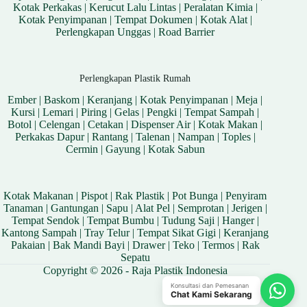
Kotak Perkakas
|
Kerucut Lalu Lintas
|
Peralatan Kimia
|
Kotak Penyimpanan
|
Tempat Dokumen
|
Kotak Alat
|
Perlengkapan Unggas
|
Road Barrier
Perlengkapan Plastik Rumah
Ember
|
Baskom
|
Keranjang
|
Kotak Penyimpanan
|
Meja
|
Kursi
|
Lemari
|
Piring
|
Gelas
|
Pengki
|
Tempat Sampah
|
Botol
|
Celengan
|
Cetakan
|
Dispenser Air
|
Kotak Makan
|
Perkakas Dapur
|
Rantang
|
Talenan
|
Nampan
|
Toples
|
Cermin
|
Gayung
|
Kotak Sabun
Kotak Makanan
|
Pispot
|
Rak Plastik
|
Pot Bunga
|
Penyiram
Tanaman
|
Gantungan
|
Sapu
|
Alat Pel
|
Semprotan
|
Jerigen
|
Tempat Sendok
|
Tempat Bumbu
|
Tudung Saji
|
Hanger
|
Kantong Sampah
|
Tray Telur
|
Tempat Sikat Gigi
|
Keranjang
Pakaian
|
Bak Mandi Bayi
|
Drawer
|
Teko
|
Termos
|
Rak
Sepatu
Copyright © 2026 - Raja Plastik Indonesia
Konsultasi dan Pemesanan
Chat Kami Sekarang