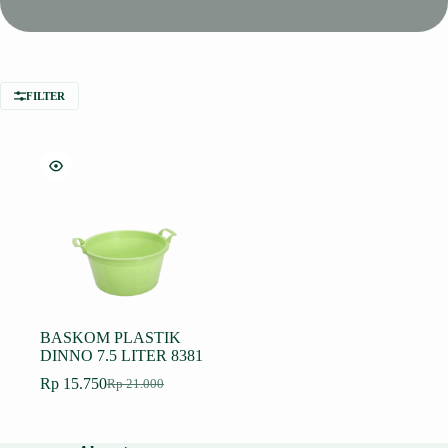
FILTER
BASKOM PLASTIK
DINNO 7.5 LITER 8381
Rp
15.750
Rp
21.000
Harga
Harga
aslinya
saat
adalah:
ini
Rp 21.000.
adalah: