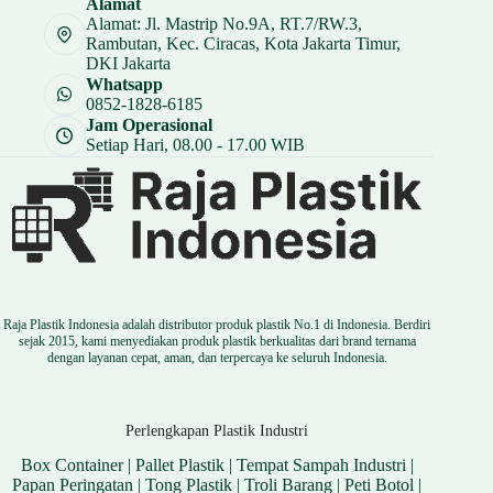
Alamat
Rp 15.750.
Alamat: Jl. Mastrip No.9A, RT.7/RW.3,
Rambutan, Kec. Ciracas, Kota Jakarta Timur,
DKI Jakarta
Whatsapp
0852-1828-6185
Jam Operasional
Setiap Hari, 08.00 - 17.00 WIB
Raja Plastik Indonesia adalah distributor produk plastik No.1 di Indonesia. Berdiri
sejak 2015, kami menyediakan produk plastik berkualitas dari brand ternama
dengan layanan cepat, aman, dan terpercaya ke seluruh Indonesia.
Perlengkapan Plastik Industri
Box Container
|
Pallet Plastik
|
Tempat Sampah Industri
|
Papan Peringatan
|
Tong Plastik
|
Troli Barang
|
Peti Botol
|