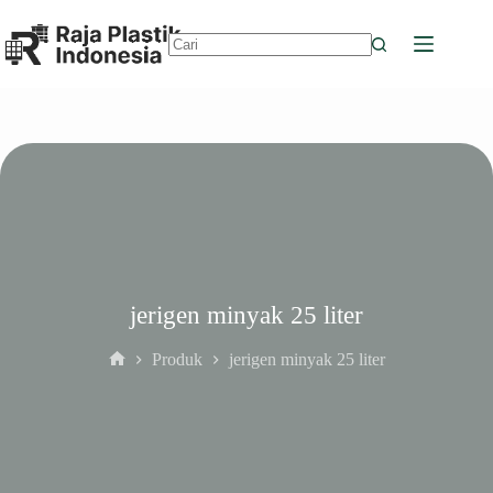
Skip
to
content
No
results
jerigen minyak 25 liter
Produk
jerigen minyak 25 liter
Home