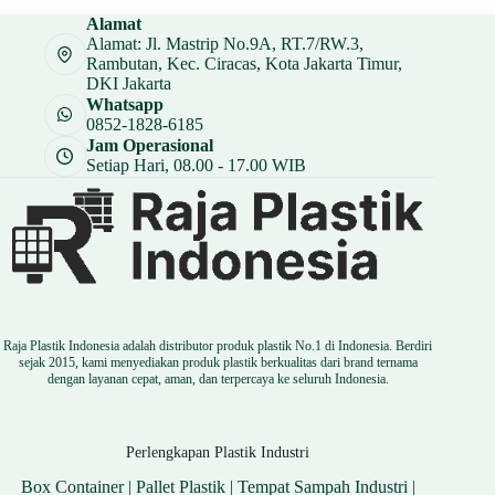
Rp 110.000.
adalah:
Alamat
Rp 82.500.
Alamat: Jl. Mastrip No.9A, RT.7/RW.3,
Rambutan, Kec. Ciracas, Kota Jakarta Timur,
DKI Jakarta
Whatsapp
0852-1828-6185
Jam Operasional
Setiap Hari, 08.00 - 17.00 WIB
Raja Plastik Indonesia adalah distributor produk plastik No.1 di Indonesia. Berdiri
sejak 2015, kami menyediakan produk plastik berkualitas dari brand ternama
dengan layanan cepat, aman, dan terpercaya ke seluruh Indonesia.
Perlengkapan Plastik Industri
Box Container
|
Pallet Plastik
|
Tempat Sampah Industri
|