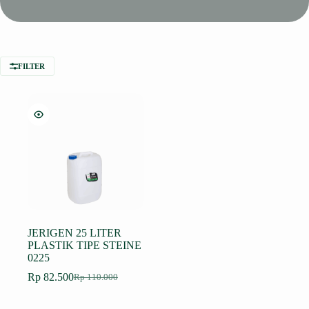
FILTER
JERIGEN 25 LITER
PLASTIK TIPE STEINE
0225
Rp
82.500
Rp
110.000
Harga
Harga
aslinya
saat
adalah:
ini