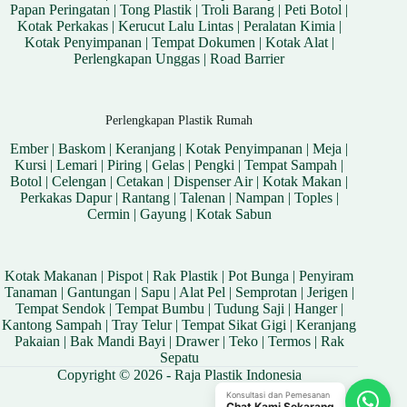
Papan Peringatan
|
Tong Plastik
|
Troli Barang
|
Peti Botol
|
Kotak Perkakas
|
Kerucut Lalu Lintas
|
Peralatan Kimia
|
Kotak Penyimpanan
|
Tempat Dokumen
|
Kotak Alat
|
Perlengkapan Unggas
|
Road Barrier
Perlengkapan Plastik Rumah
Ember
|
Baskom
|
Keranjang
|
Kotak Penyimpanan
|
Meja
|
Kursi
|
Lemari
|
Piring
|
Gelas
|
Pengki
|
Tempat Sampah
|
Botol
|
Celengan
|
Cetakan
|
Dispenser Air
|
Kotak Makan
|
Perkakas Dapur
|
Rantang
|
Talenan
|
Nampan
|
Toples
|
Cermin
|
Gayung
|
Kotak Sabun
Kotak Makanan
|
Pispot
|
Rak Plastik
|
Pot Bunga
|
Penyiram
Tanaman
|
Gantungan
|
Sapu
|
Alat Pel
|
Semprotan
|
Jerigen
|
Tempat Sendok
|
Tempat Bumbu
|
Tudung Saji
|
Hanger
|
Kantong Sampah
|
Tray Telur
|
Tempat Sikat Gigi
|
Keranjang
Pakaian
|
Bak Mandi Bayi
|
Drawer
|
Teko
|
Termos
|
Rak
Sepatu
Copyright © 2026 - Raja Plastik Indonesia
Konsultasi dan Pemesanan
Chat Kami Sekarang