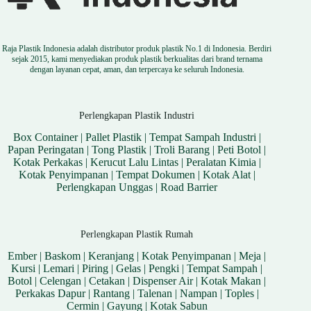
Raja Plastik Indonesia adalah distributor produk plastik No.1 di Indonesia. Berdiri
sejak 2015, kami menyediakan produk plastik berkualitas dari brand ternama
dengan layanan cepat, aman, dan terpercaya ke seluruh Indonesia.
Perlengkapan Plastik Industri
Box Container
|
Pallet Plastik
|
Tempat Sampah Industri
|
Papan Peringatan
|
Tong Plastik
|
Troli Barang
|
Peti Botol
|
Kotak Perkakas
|
Kerucut Lalu Lintas
|
Peralatan Kimia
|
Kotak Penyimpanan
|
Tempat Dokumen
|
Kotak Alat
|
Perlengkapan Unggas
|
Road Barrier
Perlengkapan Plastik Rumah
Ember
|
Baskom
|
Keranjang
|
Kotak Penyimpanan
|
Meja
|
Kursi
|
Lemari
|
Piring
|
Gelas
|
Pengki
|
Tempat Sampah
|
Botol
|
Celengan
|
Cetakan
|
Dispenser Air
|
Kotak Makan
|
Perkakas Dapur
|
Rantang
|
Talenan
|
Nampan
|
Toples
|
Cermin
|
Gayung
|
Kotak Sabun