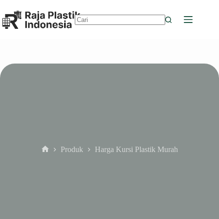
Skip
to
content
No
results
Produk
Harga Kursi Plastik Murah
Home