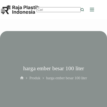
Skip
to
content
No
results
harga ember besar 100 liter
Produk
harga ember besar 100 liter
Home