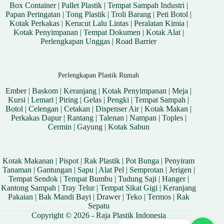
Box Container
|
Pallet Plastik
|
Tempat Sampah Industri
|
Papan Peringatan
|
Tong Plastik
|
Troli Barang
|
Peti Botol
|
Kotak Perkakas
|
Kerucut Lalu Lintas
|
Peralatan Kimia
|
Kotak Penyimpanan
|
Tempat Dokumen
|
Kotak Alat
|
Perlengkapan Unggas
|
Road Barrier
Perlengkapan Plastik Rumah
Ember
|
Baskom
|
Keranjang
|
Kotak Penyimpanan
|
Meja
|
Kursi
|
Lemari
|
Piring
|
Gelas
|
Pengki
|
Tempat Sampah
|
Botol
|
Celengan
|
Cetakan
|
Dispenser Air
|
Kotak Makan
|
Perkakas Dapur
|
Rantang
|
Talenan
|
Nampan
|
Toples
|
Cermin
|
Gayung
|
Kotak Sabun
Kotak Makanan
|
Pispot
|
Rak Plastik
|
Pot Bunga
|
Penyiram
Tanaman
|
Gantungan
|
Sapu
|
Alat Pel
|
Semprotan
|
Jerigen
|
Tempat Sendok
|
Tempat Bumbu
|
Tudung Saji
|
Hanger
|
Kantong Sampah
|
Tray Telur
|
Tempat Sikat Gigi
|
Keranjang
Pakaian
|
Bak Mandi Bayi
|
Drawer
|
Teko
|
Termos
|
Rak
Sepatu
Copyright © 2026 - Raja Plastik Indonesia