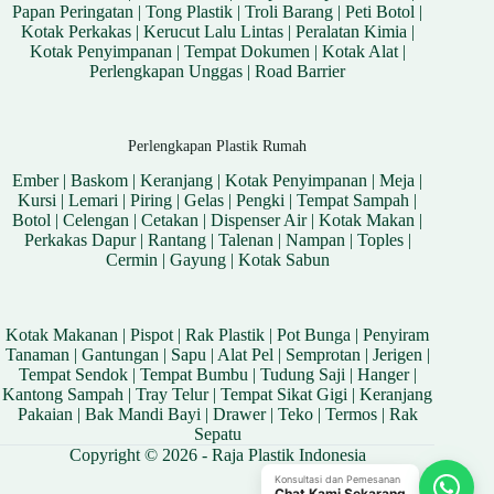
Papan Peringatan
|
Tong Plastik
|
Troli Barang
|
Peti Botol
|
Kotak Perkakas
|
Kerucut Lalu Lintas
|
Peralatan Kimia
|
Kotak Penyimpanan
|
Tempat Dokumen
|
Kotak Alat
|
Perlengkapan Unggas
|
Road Barrier
Perlengkapan Plastik Rumah
Ember
|
Baskom
|
Keranjang
|
Kotak Penyimpanan
|
Meja
|
Kursi
|
Lemari
|
Piring
|
Gelas
|
Pengki
|
Tempat Sampah
|
Botol
|
Celengan
|
Cetakan
|
Dispenser Air
|
Kotak Makan
|
Perkakas Dapur
|
Rantang
|
Talenan
|
Nampan
|
Toples
|
Cermin
|
Gayung
|
Kotak Sabun
Kotak Makanan
|
Pispot
|
Rak Plastik
|
Pot Bunga
|
Penyiram
Tanaman
|
Gantungan
|
Sapu
|
Alat Pel
|
Semprotan
|
Jerigen
|
Tempat Sendok
|
Tempat Bumbu
|
Tudung Saji
|
Hanger
|
Kantong Sampah
|
Tray Telur
|
Tempat Sikat Gigi
|
Keranjang
Pakaian
|
Bak Mandi Bayi
|
Drawer
|
Teko
|
Termos
|
Rak
Sepatu
Copyright © 2026 - Raja Plastik Indonesia
Konsultasi dan Pemesanan
Chat Kami Sekarang