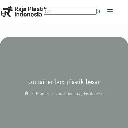
Skip
to
content
No
results
container box plastik besar
Produk
container box plastik besar
Home