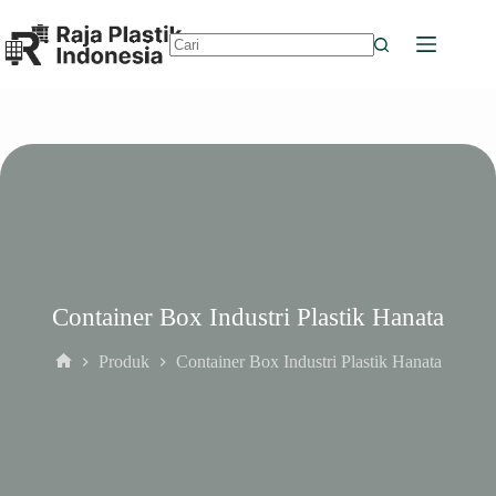
Skip
to
content
No
results
Container Box Industri Plastik Hanata
Produk
Container Box Industri Plastik Hanata
Home