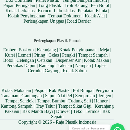
Box Container
|
Pallet Plastik
|
Tempat Sampah Industri
|
Papan Peringatan
|
Tong Plastik
|
Troli Barang
|
Peti Botol
|
Kotak Perkakas
|
Kerucut Lalu Lintas
|
Peralatan Kimia
|
Kotak Penyimpanan
|
Tempat Dokumen
|
Kotak Alat
|
Perlengkapan Unggas
|
Road Barrier
Perlengkapan Plastik Rumah
Ember
|
Baskom
|
Keranjang
|
Kotak Penyimpanan
|
Meja
|
Kursi
|
Lemari
|
Piring
|
Gelas
|
Pengki
|
Tempat Sampah
|
Botol
|
Celengan
|
Cetakan
|
Dispenser Air
|
Kotak Makan
|
Perkakas Dapur
|
Rantang
|
Talenan
|
Nampan
|
Toples
|
Cermin
|
Gayung
|
Kotak Sabun
Kotak Makanan
|
Pispot
|
Rak Plastik
|
Pot Bunga
|
Penyiram
Tanaman
|
Gantungan
|
Sapu
|
Alat Pel
|
Semprotan
|
Jerigen
|
Tempat Sendok
|
Tempat Bumbu
|
Tudung Saji
|
Hanger
|
Kantong Sampah
|
Tray Telur
|
Tempat Sikat Gigi
|
Keranjang
Pakaian
|
Bak Mandi Bayi
|
Drawer
|
Teko
|
Termos
|
Rak
Sepatu
Copyright © 2026 - Raja Plastik Indonesia
Konsultasi dan Pemesanan