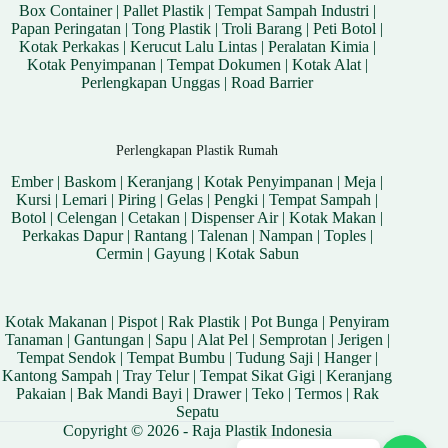
Box Container
|
Pallet Plastik
|
Tempat Sampah Industri
|
Papan Peringatan
|
Tong Plastik
|
Troli Barang
|
Peti Botol
|
Kotak Perkakas
|
Kerucut Lalu Lintas
|
Peralatan Kimia
|
Kotak Penyimpanan
|
Tempat Dokumen
|
Kotak Alat
|
Perlengkapan Unggas
|
Road Barrier
Perlengkapan Plastik Rumah
Ember
|
Baskom
|
Keranjang
|
Kotak Penyimpanan
|
Meja
|
Kursi
|
Lemari
|
Piring
|
Gelas
|
Pengki
|
Tempat Sampah
|
Botol
|
Celengan
|
Cetakan
|
Dispenser Air
|
Kotak Makan
|
Perkakas Dapur
|
Rantang
|
Talenan
|
Nampan
|
Toples
|
Cermin
|
Gayung
|
Kotak Sabun
Kotak Makanan
|
Pispot
|
Rak Plastik
|
Pot Bunga
|
Penyiram
Tanaman
|
Gantungan
|
Sapu
|
Alat Pel
|
Semprotan
|
Jerigen
|
Tempat Sendok
|
Tempat Bumbu
|
Tudung Saji
|
Hanger
|
Kantong Sampah
|
Tray Telur
|
Tempat Sikat Gigi
|
Keranjang
Pakaian
|
Bak Mandi Bayi
|
Drawer
|
Teko
|
Termos
|
Rak
Sepatu
Copyright © 2026 - Raja Plastik Indonesia