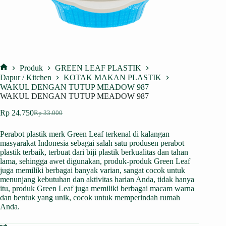
Produk
GREEN LEAF PLASTIK
Home
Dapur / Kitchen
KOTAK MAKAN PLASTIK
WAKUL DENGAN TUTUP MEADOW 987
WAKUL DENGAN TUTUP MEADOW 987
Rp
24.750
Rp
33.000
Harga
Harga
aslinya
saat
Perabot plastik merk Green Leaf terkenal di kalangan
adalah:
ini
masyarakat Indonesia sebagai salah satu produsen perabot
Rp 33.000.
adalah:
plastik terbaik, terbuat dari biji plastik berkualitas dan tahan
Rp 24.750.
lama, sehingga awet digunakan, produk-produk Green Leaf
juga memiliki berbagai banyak varian, sangat cocok untuk
menunjang kebutuhan dan aktivitas harian Anda, tidak hanya
itu, produk Green Leaf juga memiliki berbagai macam warna
dan bentuk yang unik, cocok untuk memperindah rumah
Anda.