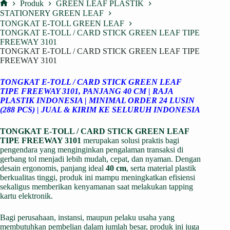
Produk
GREEN LEAF PLASTIK
Home
STATIONERY GREEN LEAF
TONGKAT E-TOLL GREEN LEAF
TONGKAT E-TOLL / CARD STICK GREEN LEAF TIPE
FREEWAY 3101
TONGKAT E-TOLL / CARD STICK GREEN LEAF TIPE
FREEWAY 3101
TONGKAT E-TOLL / CARD STICK GREEN LEAF
TIPE FREEWAY 3101, PANJANG 40 CM | RAJA
PLASTIK INDONESIA | MINIMAL ORDER 24 LUSIN
(288 PCS) | JUAL & KIRIM KE SELURUH INDONESIA
TONGKAT E-TOLL / CARD STICK GREEN LEAF
TIPE FREEWAY 3101
merupakan solusi praktis bagi
pengendara yang menginginkan pengalaman transaksi di
gerbang tol menjadi lebih mudah, cepat, dan nyaman. Dengan
desain ergonomis, panjang ideal
40 cm
, serta material plastik
berkualitas tinggi, produk ini mampu meningkatkan efisiensi
sekaligus memberikan kenyamanan saat melakukan tapping
kartu elektronik.
Bagi perusahaan, instansi, maupun pelaku usaha yang
membutuhkan pembelian dalam jumlah besar, produk ini juga