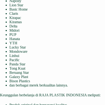
Napolly
Lion Star
Basic Home
Claris
Kirapac
Kiramas
Delta
Midori
PUP
Hanata
YTH
Lucky Star
Mondoware
Linhui
Pacific
Panda Star
Tong Kuat
Beruang Star
Galaxy Plast
Bison Plastics
dan berbagai merek berkualitas lainnya.
Keunggulan berbelanja di RAJA PLASTIK INDONESIA meliputi:
Produk original dan bergaransi kualitas.