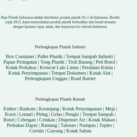
Raja Plastik Indonesia adalah distributor produk plastik No.1 di Indonesia. Berdiri
sejak 2015, kami menyediakan produk plastik berkualitas dari brand ternama
dengan layanan cepat, aman, dan terpercaya ke seluruh Indonesia.
Perlengkapan Plastik Industri
Box Container
|
Pallet Plastik
|
Tempat Sampah Industri
|
Papan Peringatan
|
Tong Plastik
|
Troli Barang
|
Peti Botol
|
Kotak Perkakas
|
Kerucut Lalu Lintas
|
Peralatan Kimia
|
Kotak Penyimpanan
|
Tempat Dokumen
|
Kotak Alat
|
Perlengkapan Unggas
|
Road Barrier
Perlengkapan Plastik Rumah
Ember
|
Baskom
|
Keranjang
|
Kotak Penyimpanan
|
Meja
|
Kursi
|
Lemari
|
Piring
|
Gelas
|
Pengki
|
Tempat Sampah
|
Botol
|
Celengan
|
Cetakan
|
Dispenser Air
|
Kotak Makan
|
Perkakas Dapur
|
Rantang
|
Talenan
|
Nampan
|
Toples
|
Cermin
|
Gayung
|
Kotak Sabun