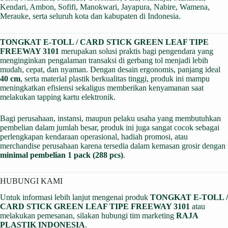
Kendari, Ambon, Sofifi, Manokwari, Jayapura, Nabire, Wamena,
Merauke, serta seluruh kota dan kabupaten di Indonesia.
TONGKAT E-TOLL / CARD STICK GREEN LEAF TIPE
FREEWAY 3101
merupakan solusi praktis bagi pengendara yang
menginginkan pengalaman transaksi di gerbang tol menjadi lebih
mudah, cepat, dan nyaman. Dengan desain ergonomis, panjang ideal
40 cm
, serta material plastik berkualitas tinggi, produk ini mampu
meningkatkan efisiensi sekaligus memberikan kenyamanan saat
melakukan tapping kartu elektronik.
Bagi perusahaan, instansi, maupun pelaku usaha yang membutuhkan
pembelian dalam jumlah besar, produk ini juga sangat cocok sebagai
perlengkapan kendaraan operasional, hadiah promosi, atau
merchandise perusahaan karena tersedia dalam kemasan grosir dengan
minimal pembelian 1 pack (288 pcs)
.
HUBUNGI KAMI
Untuk informasi lebih lanjut mengenai produk
TONGKAT E-TOLL /
CARD STICK GREEN LEAF TIPE FREEWAY 3101
atau
melakukan pemesanan, silakan hubungi tim marketing
RAJA
PLASTIK INDONESIA
.