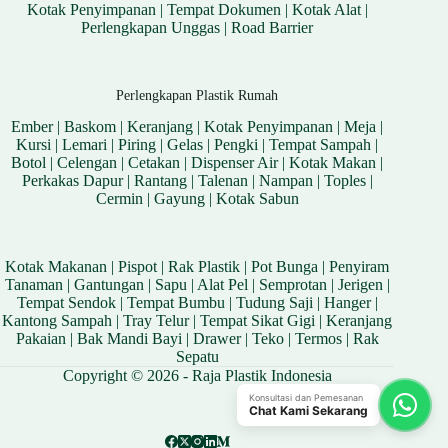
Kotak Penyimpanan
|
Tempat Dokumen
|
Kotak Alat
|
Perlengkapan Unggas
|
Road Barrier
Perlengkapan Plastik Rumah
Ember
|
Baskom
|
Keranjang
|
Kotak Penyimpanan
|
Meja
|
Kursi
|
Lemari
|
Piring
|
Gelas
|
Pengki
|
Tempat Sampah
|
Botol
|
Celengan
|
Cetakan
|
Dispenser Air
|
Kotak Makan
|
Perkakas Dapur
|
Rantang
|
Talenan
|
Nampan
|
Toples
|
Cermin
|
Gayung
|
Kotak Sabun
Kotak Makanan
|
Pispot
|
Rak Plastik
|
Pot Bunga
|
Penyiram
Tanaman
|
Gantungan
|
Sapu
|
Alat Pel
|
Semprotan
|
Jerigen
|
Tempat Sendok
|
Tempat Bumbu
|
Tudung Saji
|
Hanger
|
Kantong Sampah
|
Tray Telur
|
Tempat Sikat Gigi
|
Keranjang
Pakaian
|
Bak Mandi Bayi
|
Drawer
|
Teko
|
Termos
|
Rak
Sepatu
Copyright © 2026 - Raja Plastik Indonesia
Konsultasi dan Pemesanan
Chat Kami Sekarang