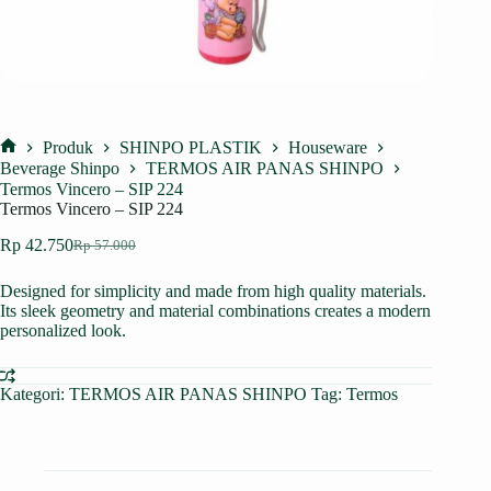
Produk
SHINPO PLASTIK
Houseware
Home
Beverage Shinpo
TERMOS AIR PANAS SHINPO
Termos Vincero – SIP 224
Termos Vincero – SIP 224
Rp
42.750
Rp
57.000
Harga
Harga
aslinya
saat
Designed for simplicity and made from high quality materials.
adalah:
ini
Its sleek geometry and material combinations creates a modern
Rp 57.000.
adalah:
personalized look.
Rp 42.750.
Kategori:
TERMOS AIR PANAS SHINPO
Tag:
Termos