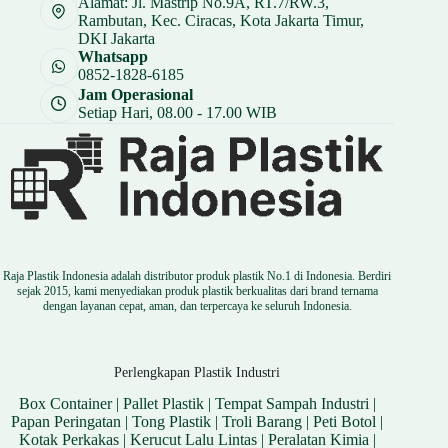
Alamat: Jl. Mastrip No.9A, RT.7/RW.3,
Rambutan, Kec. Ciracas, Kota Jakarta Timur,
DKI Jakarta
Whatsapp
0852-1828-6185
Jam Operasional
Setiap Hari, 08.00 - 17.00 WIB
Raja Plastik Indonesia adalah distributor produk plastik No.1 di Indonesia. Berdiri
sejak 2015, kami menyediakan produk plastik berkualitas dari brand ternama
dengan layanan cepat, aman, dan terpercaya ke seluruh Indonesia.
Perlengkapan Plastik Industri
Box Container
|
Pallet Plastik
|
Tempat Sampah Industri
|
Papan Peringatan
|
Tong Plastik
|
Troli Barang
|
Peti Botol
|
Kotak Perkakas
|
Kerucut Lalu Lintas
|
Peralatan Kimia
|