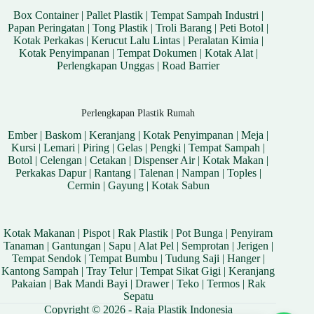
Box Container
|
Pallet Plastik
|
Tempat Sampah Industri
|
Papan Peringatan
|
Tong Plastik
|
Troli Barang
|
Peti Botol
|
Kotak Perkakas
|
Kerucut Lalu Lintas
|
Peralatan Kimia
|
Kotak Penyimpanan
|
Tempat Dokumen
|
Kotak Alat
|
Perlengkapan Unggas
|
Road Barrier
Perlengkapan Plastik Rumah
Ember
|
Baskom
|
Keranjang
|
Kotak Penyimpanan
|
Meja
|
Kursi
|
Lemari
|
Piring
|
Gelas
|
Pengki
|
Tempat Sampah
|
Botol
|
Celengan
|
Cetakan
|
Dispenser Air
|
Kotak Makan
|
Perkakas Dapur
|
Rantang
|
Talenan
|
Nampan
|
Toples
|
Cermin
|
Gayung
|
Kotak Sabun
Kotak Makanan
|
Pispot
|
Rak Plastik
|
Pot Bunga
|
Penyiram
Tanaman
|
Gantungan
|
Sapu
|
Alat Pel
|
Semprotan
|
Jerigen
|
Tempat Sendok
|
Tempat Bumbu
|
Tudung Saji
|
Hanger
|
Kantong Sampah
|
Tray Telur
|
Tempat Sikat Gigi
|
Keranjang
Pakaian
|
Bak Mandi Bayi
|
Drawer
|
Teko
|
Termos
|
Rak
Sepatu
Copyright © 2026 - Raja Plastik Indonesia