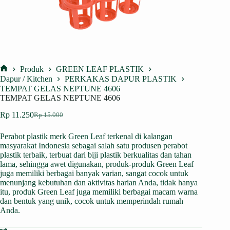
Produk
GREEN LEAF PLASTIK
Home
Dapur / Kitchen
PERKAKAS DAPUR PLASTIK
TEMPAT GELAS NEPTUNE 4606
TEMPAT GELAS NEPTUNE 4606
Rp
11.250
Rp
15.000
Harga
Harga
aslinya
saat
Perabot plastik merk Green Leaf terkenal di kalangan
adalah:
ini
masyarakat Indonesia sebagai salah satu produsen perabot
Rp 15.000.
adalah:
plastik terbaik, terbuat dari biji plastik berkualitas dan tahan
Rp 11.250.
lama, sehingga awet digunakan, produk-produk Green Leaf
juga memiliki berbagai banyak varian, sangat cocok untuk
menunjang kebutuhan dan aktivitas harian Anda, tidak hanya
itu, produk Green Leaf juga memiliki berbagai macam warna
dan bentuk yang unik, cocok untuk memperindah rumah
Anda.