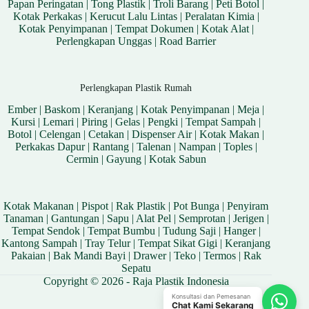
Papan Peringatan
|
Tong Plastik
|
Troli Barang
|
Peti Botol
|
Kotak Perkakas
|
Kerucut Lalu Lintas
|
Peralatan Kimia
|
Kotak Penyimpanan
|
Tempat Dokumen
|
Kotak Alat
|
Perlengkapan Unggas
|
Road Barrier
Perlengkapan Plastik Rumah
Ember
|
Baskom
|
Keranjang
|
Kotak Penyimpanan
|
Meja
|
Kursi
|
Lemari
|
Piring
|
Gelas
|
Pengki
|
Tempat Sampah
|
Botol
|
Celengan
|
Cetakan
|
Dispenser Air
|
Kotak Makan
|
Perkakas Dapur
|
Rantang
|
Talenan
|
Nampan
|
Toples
|
Cermin
|
Gayung
|
Kotak Sabun
Kotak Makanan
|
Pispot
|
Rak Plastik
|
Pot Bunga
|
Penyiram
Tanaman
|
Gantungan
|
Sapu
|
Alat Pel
|
Semprotan
|
Jerigen
|
Tempat Sendok
|
Tempat Bumbu
|
Tudung Saji
|
Hanger
|
Kantong Sampah
|
Tray Telur
|
Tempat Sikat Gigi
|
Keranjang
Pakaian
|
Bak Mandi Bayi
|
Drawer
|
Teko
|
Termos
|
Rak
Sepatu
Copyright © 2026 - Raja Plastik Indonesia
Konsultasi dan Pemesanan
Chat Kami Sekarang