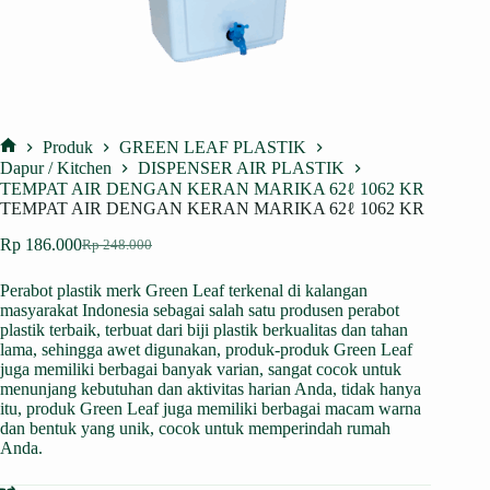
Produk
GREEN LEAF PLASTIK
Home
Dapur / Kitchen
DISPENSER AIR PLASTIK
TEMPAT AIR DENGAN KERAN MARIKA 62ℓ 1062 KR
TEMPAT AIR DENGAN KERAN MARIKA 62ℓ 1062 KR
Rp
186.000
Rp
248.000
Harga
Harga
aslinya
saat
Perabot plastik merk Green Leaf terkenal di kalangan
adalah:
ini
masyarakat Indonesia sebagai salah satu produsen perabot
Rp 248.000.
adalah:
plastik terbaik, terbuat dari biji plastik berkualitas dan tahan
Rp 186.000.
lama, sehingga awet digunakan, produk-produk Green Leaf
juga memiliki berbagai banyak varian, sangat cocok untuk
menunjang kebutuhan dan aktivitas harian Anda, tidak hanya
itu, produk Green Leaf juga memiliki berbagai macam warna
dan bentuk yang unik, cocok untuk memperindah rumah
Anda.