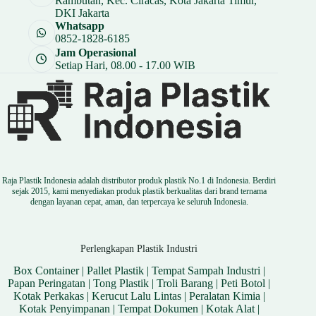
Rambutan, Kec. Ciracas, Kota Jakarta Timur,
DKI Jakarta
Whatsapp
0852-1828-6185
Jam Operasional
Setiap Hari, 08.00 - 17.00 WIB
Raja Plastik Indonesia adalah distributor produk plastik No.1 di Indonesia. Berdiri
sejak 2015, kami menyediakan produk plastik berkualitas dari brand ternama
dengan layanan cepat, aman, dan terpercaya ke seluruh Indonesia.
Perlengkapan Plastik Industri
Box Container
|
Pallet Plastik
|
Tempat Sampah Industri
|
Papan Peringatan
|
Tong Plastik
|
Troli Barang
|
Peti Botol
|
Kotak Perkakas
|
Kerucut Lalu Lintas
|
Peralatan Kimia
|
Kotak Penyimpanan
|
Tempat Dokumen
|
Kotak Alat
|