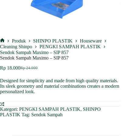
Produk
SHINPO PLASTIK
Houseware
Home
Cleaning Shinpo
PENGKI SAMPAH PLASTIK
Sendok Sampah Maximo – SIP 857
Sendok Sampah Maximo – SIP 857
Rp
18.000
Rp
24.000
Harga
Harga
aslinya
saat
Designed for simplicity and made from high quality materials.
adalah:
ini
Its sleek geometry and material combinations creates a modern
Rp 24.000.
adalah:
personalized look.
Rp 18.000.
Kategori:
PENGKI SAMPAH PLASTIK
,
SHINPO
PLASTIK
Tag:
Sendok Sampah