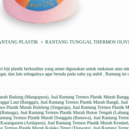
ANTANG PLASTIK
RANTANG TUNGGAL THERMOS OLIVER 
 biji
plastik
berkualitas yang aman digunakan untuk makanan atau mi
gat, dan lain sebagainya agar berada pada suhu yg stabil . Rantang in
Murah Badung (Mangupura)
,
Jual Rantang Termos Plastik Murah Bang
nggai Laut (Banggai)
,
Jual Rantang Termos Plastik Murah Bangli
,
Jual
os Plastik Murah Buleleng (Singaraja)
,
Jual Rantang Termos Plastik 
 (Batauga)
,
Jual Rantang Termos Plastik Murah Buton Tengah (Labung
Rantang Termos Plastik Murah Donggala (Banawa)
,
Jual Rantang Termo
h Karangasem (Amlapura)
,
Jual Rantang Termos Plastik Murah Kendari
ng Termos Plastik Murah Kolaka Timur (Tirawuta)
,
Jual Rantang Termo