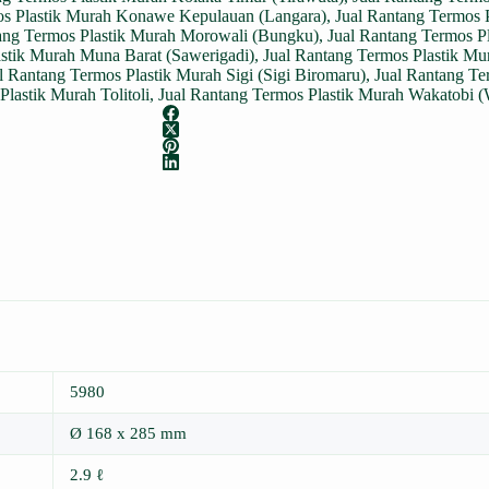
os Plastik Murah Konawe Kepulauan (Langara)
,
Jual Rantang Termos 
ang Termos Plastik Murah Morowali (Bungku)
,
Jual Rantang Termos P
astik Murah Muna Barat (Sawerigadi)
,
Jual Rantang Termos Plastik Mu
l Rantang Termos Plastik Murah Sigi (Sigi Biromaru)
,
Jual Rantang Te
lastik Murah Tolitoli
,
Jual Rantang Termos Plastik Murah Wakatobi 
5980
Ø 168 x 285 mm
2.9 ℓ