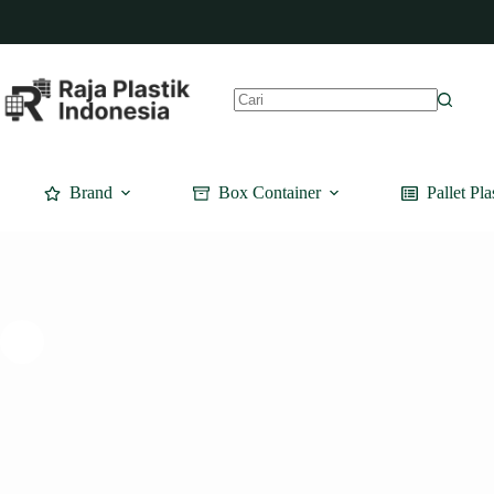
Skip
to
content
No
results
Brand
Box Container
Pallet Pla