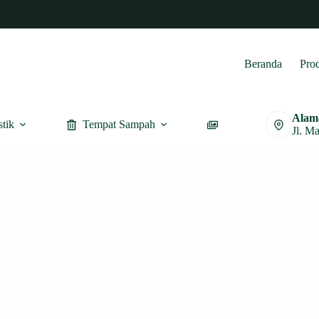
Beranda
Pro
Alam
stik
Tempat Sampah
Furnitur
Jl. M