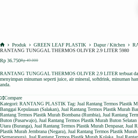
Produk
GREEN LEAF PLASTIK
Dapur / Kitchen
R
Home
RANTANG TUNGGAL THERMOS OLIVER 2.9 LITER 5980
Rp
36.750
Rp
49.000
Harga
Harga
aslinya
saat
RANTANG TUNGGAL THERMOS OLIVER 2.9 LITER terbuat dari
adalah:
ini
menyimpan minuman seperti juice, air mineral, softdrink, minuman han
Rp 49.000.
adalah:
anda.
Rp 36.750.
Compare
Kategori:
RANTANG PLASTIK
Tag:
Jual Rantang Termos Plastik 
Banggai Kepulauan (Salakan)
,
Jual Rantang Termos Plastik Murah Ba
Rantang Termos Plastik Murah Bombana (Rumbia)
,
Jual Rantang Term
Buton (Pasarwajo)
,
Jual Rantang Termos Plastik Murah Buton Selatan
Utara (Buranga)
,
Jual Rantang Termos Plastik Murah Denpasar
,
Jual 
Plastik Murah Jembrana (Negara)
,
Jual Rantang Termos Plastik Mura
(Semarapura)
,
Jual Rantang Termos Plastik Murah Kolaka
,
Jual Ranta