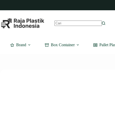
Skip
to
content
No
results
Brand
Box Container
Pallet Pla