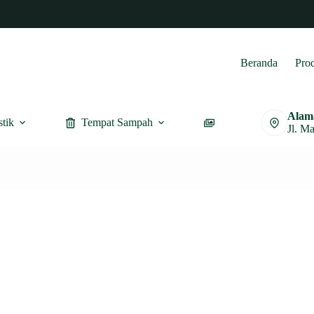
Beranda
Pro
Alam
stik
Tempat Sampah
Furnitur
Jl. M