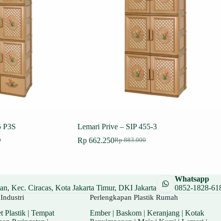
5 P3S
Lemari Prive – SIP 455-3
Rp
662.250
0
Rp
883.000
Harga
Harga
aslinya
saat
adalah:
ini
00.
Rp 883.000.
adalah:
Whatsapp
.
Rp 662.250.
n, Kec. Ciracas, Kota Jakarta Timur, DKI Jakarta
0852-1828-61
Industri
Perlengkapan Plastik Rumah
t Plastik
|
Tempat
Ember
|
Baskom
|
Keranjang
|
Kotak