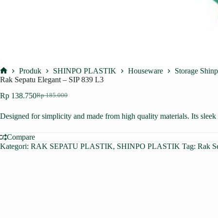
Produk
SHINPO PLASTIK
Houseware
Storage Shin
Home
Rak Sepatu Elegant – SIP 839 L3
Rp
138.750
Rp
185.000
Harga
Harga
aslinya
saat
Designed for simplicity and made from high quality materials. Its slee
adalah:
ini
Rp 185.000.
adalah:
Rp 138.750.
Compare
Kategori:
RAK SEPATU PLASTIK
,
SHINPO PLASTIK
Tag:
Rak S