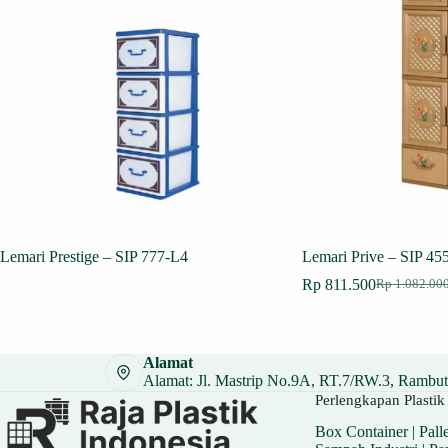
Lemari Prestige – SIP 777-L4
Lemari Prive – SIP 45
Rp
811.500
Rp
1.082.00
Harga
Harga
aslinya
saat
adalah:
ini
Rp 1.082.0
adalah:
Alamat
Rp 811.500
Alamat: Jl. Mastrip No.9A, RT.7/RW.3, Rambuta
Perlengkapan Plastik 
Box Container
|
Palle