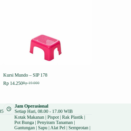
Kursi Mundo – SIP 178
Lemari Prive – SIP 
Rp
14.250
Rp
582.750
Rp
19.000
Rp
777.00
Harga
Harga
Harga
Harga
aslinya
saat
aslinya
saat
adalah:
ini
adalah:
ini
Rp 19.000.
adalah:
Rp 777.00
adalah:
Jam Operasional
Rp 14.250.
Rp 582.75
85
Setiap Hari, 08.00 - 17.00 WIB
Kotak Makanan
|
Pispot
|
Rak Plastik
|
Pot Bunga
|
Penyiram Tanaman
|
Gantungan
|
Sapu
|
Alat Pel
|
Semprotan
|