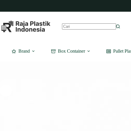
Skip
to
content
No
results
Brand
Box Container
Pallet Pla