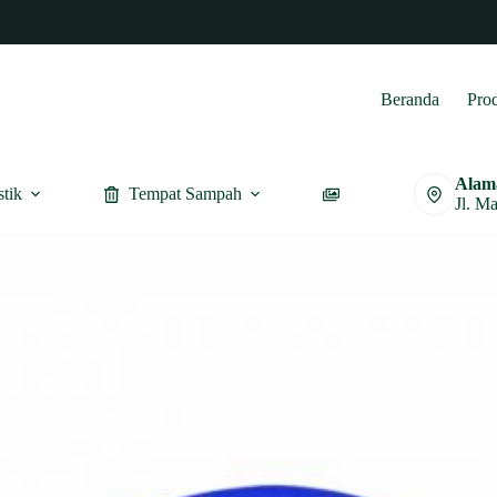
Beranda
Pro
Alam
stik
Tempat Sampah
Furnitur
Jl. M