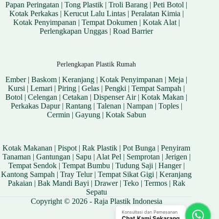
Papan Peringatan
|
Tong Plastik
|
Troli Barang
|
Peti Botol
|
Kotak Perkakas
|
Kerucut Lalu Lintas
|
Peralatan Kimia
|
Kotak Penyimpanan
|
Tempat Dokumen
|
Kotak Alat
|
Perlengkapan Unggas
|
Road Barrier
Perlengkapan Plastik Rumah
Ember
|
Baskom
|
Keranjang
|
Kotak Penyimpanan
|
Meja
|
Kursi
|
Lemari
|
Piring
|
Gelas
|
Pengki
|
Tempat Sampah
|
Botol
|
Celengan
|
Cetakan
|
Dispenser Air
|
Kotak Makan
|
Perkakas Dapur
|
Rantang
|
Talenan
|
Nampan
|
Toples
|
Cermin
|
Gayung
|
Kotak Sabun
Kotak Makanan
|
Pispot
|
Rak Plastik
|
Pot Bunga
|
Penyiram
Tanaman
|
Gantungan
|
Sapu
|
Alat Pel
|
Semprotan
|
Jerigen
|
Tempat Sendok
|
Tempat Bumbu
|
Tudung Saji
|
Hanger
|
Kantong Sampah
|
Tray Telur
|
Tempat Sikat Gigi
|
Keranjang
Pakaian
|
Bak Mandi Bayi
|
Drawer
|
Teko
|
Termos
|
Rak
Sepatu
Copyright © 2026 - Raja Plastik Indonesia
Konsultasi dan Pemesanan
Chat Kami Sekarang