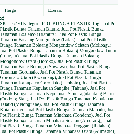
Harga
Eceran,
SKU:
6730
Kategori:
POT BUNGA PLASTIK
Tag:
Jual Pot
Plastik Bunga Tanaman Bitung
,
Jual Pot Plastik Bunga
Tanaman Boalemo (Tilamuta)
,
Jual Pot Plastik Bunga
Tanaman Bolaang Mongondow (Lolak)
,
Jual Pot Plastik
Bunga Tanaman Bolaang Mongondow Selatan (Molibagu)
,
Jual Pot Plastik Bunga Tanaman Bolaang Mongondow Timur
(Tutuyan)
,
Jual Pot Plastik Bunga Tanaman Bolaang
Mongondow Utara (Boroko)
,
Jual Pot Plastik Bunga
Tanaman Bone Bolango (Suwawa)
,
Jual Pot Plastik Bunga
Tanaman Gorontalo
,
Jual Pot Plastik Bunga Tanaman
Gorontalo Utara (Kwandang)
,
Jual Pot Plastik Bunga
Tanaman Kabupaten Gorontalo (Limboto)
,
Jual Pot Plastik
Bunga Tanaman Kepulauan Sangihe (Tahuna)
,
Jual Pot
Plastik Bunga Tanaman Kepulauan Siau Tagulandang Biaro
(Ondong Siau)
,
Jual Pot Plastik Bunga Tanaman Kepulauan
Talaud (Melonguane)
,
Jual Pot Plastik Bunga Tanaman
Kotamobagu
,
Jual Pot Plastik Bunga Tanaman Manado
,
Jual
Pot Plastik Bunga Tanaman Minahasa (Tondano)
,
Jual Pot
Plastik Bunga Tanaman Minahasa Selatan (Amurang)
,
Jual
Pot Plastik Bunga Tanaman Minahasa Tenggara (Ratahan)
,
Jual Pot Plastik Bunga Tanaman Minahasa Utara (Airmadidi)
,