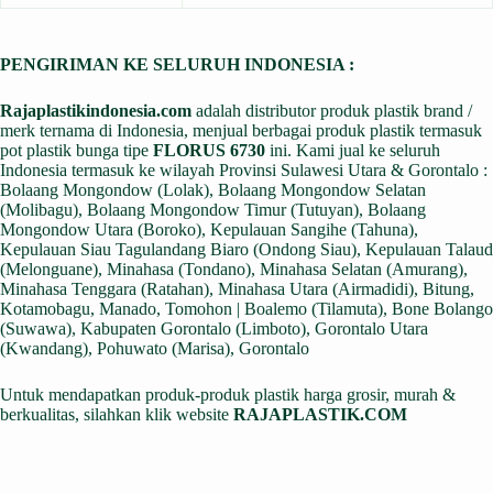
PENGIRIMAN KE SELURUH INDONESIA :
Rajaplastikindonesia.com
adalah distributor produk plastik brand /
merk ternama di Indonesia, menjual berbagai produk plastik termasuk
pot plastik bunga tipe
FLORUS 6730
ini. Kami jual ke seluruh
Indonesia termasuk ke wilayah Provinsi Sulawesi Utara & Gorontalo :
Bolaang Mongondow (Lolak), Bolaang Mongondow Selatan
(Molibagu), Bolaang Mongondow Timur (Tutuyan), Bolaang
Mongondow Utara (Boroko), Kepulauan Sangihe (Tahuna),
Kepulauan Siau Tagulandang Biaro (Ondong Siau), Kepulauan Talaud
(Melonguane), Minahasa (Tondano), Minahasa Selatan (Amurang),
Minahasa Tenggara (Ratahan), Minahasa Utara (Airmadidi), Bitung,
Kotamobagu, Manado, Tomohon | Boalemo (Tilamuta), Bone Bolango
(Suwawa), Kabupaten Gorontalo (Limboto), Gorontalo Utara
(Kwandang), Pohuwato (Marisa), Gorontalo
Untuk mendapatkan produk-produk plastik harga grosir, murah &
berkualitas, silahkan klik website
RAJAPLASTIK.COM