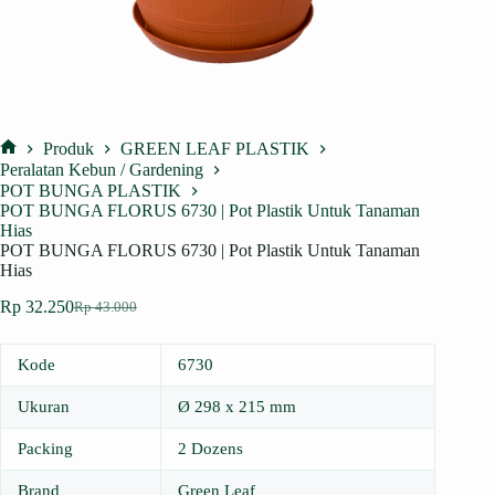
Produk
GREEN LEAF PLASTIK
Home
Peralatan Kebun / Gardening
POT BUNGA PLASTIK
POT BUNGA FLORUS 6730 | Pot Plastik Untuk Tanaman
Hias
POT BUNGA FLORUS 6730 | Pot Plastik Untuk Tanaman
Hias
Rp
32.250
Rp
43.000
Harga
Harga
aslinya
saat
adalah:
ini
Kode
6730
Rp 43.000.
adalah:
Rp 32.250.
Ukuran
Ø 298 x 215 mm
Packing
2 Dozens
Brand
Green Leaf