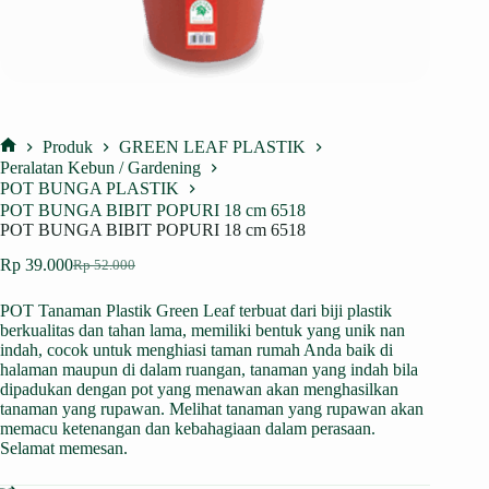
Produk
GREEN LEAF PLASTIK
Home
Peralatan Kebun / Gardening
POT BUNGA PLASTIK
POT BUNGA BIBIT POPURI 18 cm 6518
POT BUNGA BIBIT POPURI 18 cm 6518
Rp
39.000
Rp
52.000
Harga
Harga
aslinya
saat
POT Tanaman Plastik Green Leaf terbuat dari biji plastik
adalah:
ini
berkualitas dan tahan lama, memiliki bentuk yang unik nan
Rp 52.000.
adalah:
indah, cocok untuk menghiasi taman rumah Anda baik di
Rp 39.000.
halaman maupun di dalam ruangan, tanaman yang indah bila
dipadukan dengan pot yang menawan akan menghasilkan
tanaman yang rupawan. Melihat tanaman yang rupawan akan
memacu ketenangan dan kebahagiaan dalam perasaan.
Selamat memesan.