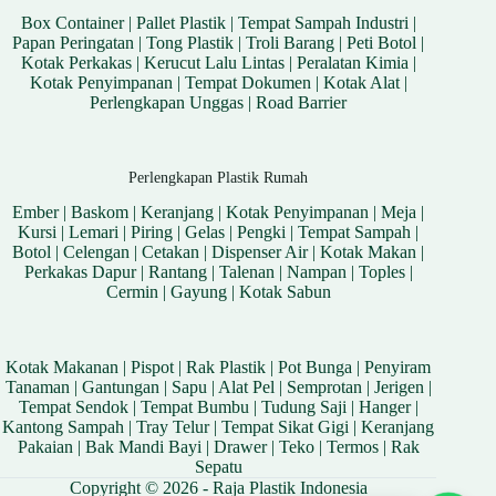
Box Container
|
Pallet Plastik
|
Tempat Sampah Industri
|
Papan Peringatan
|
Tong Plastik
|
Troli Barang
|
Peti Botol
|
Kotak Perkakas
|
Kerucut Lalu Lintas
|
Peralatan Kimia
|
Kotak Penyimpanan
|
Tempat Dokumen
|
Kotak Alat
|
Perlengkapan Unggas
|
Road Barrier
Perlengkapan Plastik Rumah
Ember
|
Baskom
|
Keranjang
|
Kotak Penyimpanan
|
Meja
|
Kursi
|
Lemari
|
Piring
|
Gelas
|
Pengki
|
Tempat Sampah
|
Botol
|
Celengan
|
Cetakan
|
Dispenser Air
|
Kotak Makan
|
Perkakas Dapur
|
Rantang
|
Talenan
|
Nampan
|
Toples
|
Cermin
|
Gayung
|
Kotak Sabun
Kotak Makanan
|
Pispot
|
Rak Plastik
|
Pot Bunga
|
Penyiram
Tanaman
|
Gantungan
|
Sapu
|
Alat Pel
|
Semprotan
|
Jerigen
|
Tempat Sendok
|
Tempat Bumbu
|
Tudung Saji
|
Hanger
|
Kantong Sampah
|
Tray Telur
|
Tempat Sikat Gigi
|
Keranjang
Pakaian
|
Bak Mandi Bayi
|
Drawer
|
Teko
|
Termos
|
Rak
Sepatu
Copyright © 2026 - Raja Plastik Indonesia