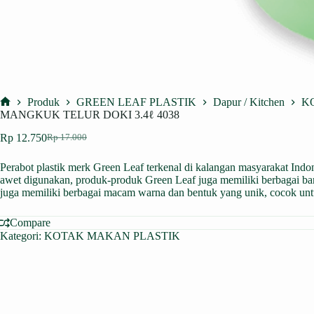
Produk
GREEN LEAF PLASTIK
Dapur / Kitchen
K
Home
MANGKUK TELUR DOKI 3.4ℓ 4038
Rp
12.750
Rp
17.000
Harga
Harga
aslinya
saat
Perabot plastik merk Green Leaf terkenal di kalangan masyarakat Indones
adalah:
ini
awet digunakan, produk-produk Green Leaf juga memiliki berbagai ban
Rp 17.000.
adalah:
juga memiliki berbagai macam warna dan bentuk yang unik, cocok u
Rp 12.750.
Compare
Kategori:
KOTAK MAKAN PLASTIK