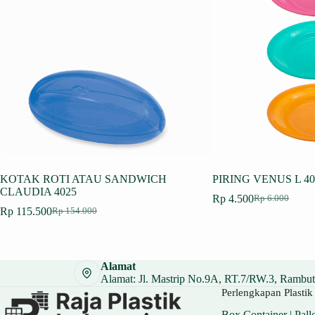
KOTAK ROTI ATAU SANDWICH
PIRING VENUS L 40
CLAUDIA 4025
Rp
4.500
Rp
6.000
Harga
Harga
Rp
115.500
Rp
154.000
Harga
Harga
aslinya
saat
aslinya
saat
adalah:
ini
adalah:
ini
Rp 6.000.
adalah:
Rp 154.000.
adalah:
Rp 4.500.
Alamat
Rp 115.500.
Alamat: Jl. Mastrip No.9A, RT.7/RW.3, Rambuta
Perlengkapan Plastik 
Box Container
|
Palle