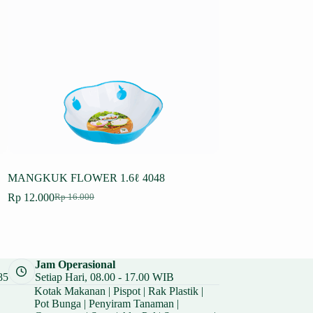
MANGKUK FLOWER 1.6ℓ 4048
WAKUL CENGKEH
Rp
12.000
Rp
53.250
Rp
16.000
Rp
71.000
Harga
Harga
Harga
Harga
aslinya
saat
aslinya
saat
adalah:
ini
adalah:
ini
Rp 16.000.
adalah:
Rp 71.000.
adalah:
Rp 12.000.
Rp 53.250.
Jam Operasional
85
Setiap Hari, 08.00 - 17.00 WIB
Kotak Makanan
|
Pispot
|
Rak Plastik
|
Pot Bunga
|
Penyiram Tanaman
|