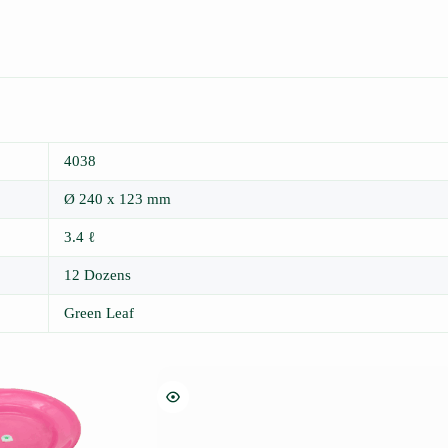
4038
Ø 240 x 123 mm
3.4 ℓ
12 Dozens
Green Leaf