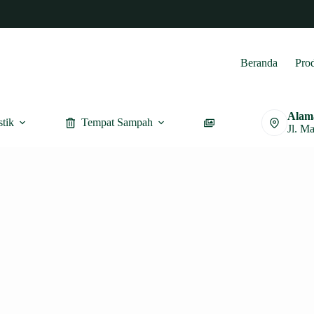
Beranda
Pro
Alam
stik
Tempat Sampah
Furnitur
Jl. M