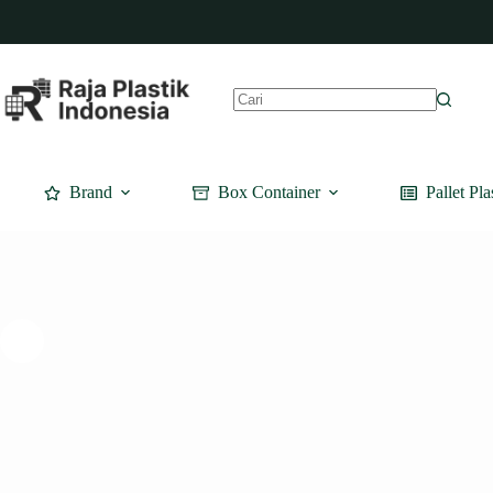
Skip
to
content
No
results
Brand
Box Container
Pallet Pla