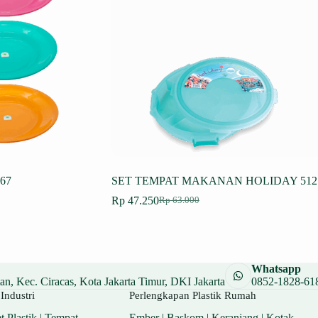
67
SET TEMPAT MAKANAN HOLIDAY 512
Rp
47.250
Rp
63.000
Harga
Harga
aslinya
saat
adalah:
ini
Rp 63.000.
adalah:
Rp 47.250.
Whatsapp
n, Kec. Ciracas, Kota Jakarta Timur, DKI Jakarta
0852-1828-61
Industri
Perlengkapan Plastik Rumah
t Plastik
|
Tempat
Ember
|
Baskom
|
Keranjang
|
Kotak