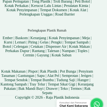
Papan Peringatan
|
Tong Plastik
|
Troli Barang
|
Peti Botol
|
Kotak Perkakas
|
Kerucut Lalu Lintas
|
Peralatan Kimia
|
Kotak Penyimpanan
|
Tempat Dokumen
|
Kotak Alat
|
Perlengkapan Unggas
|
Road Barrier
Perlengkapan Plastik Rumah
Ember
|
Baskom
|
Keranjang
|
Kotak Penyimpanan
|
Meja
|
Kursi
|
Lemari
|
Piring
|
Gelas
|
Pengki
|
Tempat Sampah
|
Botol
|
Celengan
|
Cetakan
|
Dispenser Air
|
Kotak Makan
|
Perkakas Dapur
|
Rantang
|
Talenan
|
Nampan
|
Toples
|
Cermin
|
Gayung
|
Kotak Sabun
Kotak Makanan
|
Pispot
|
Rak Plastik
|
Pot Bunga
|
Penyiram
Tanaman
|
Gantungan
|
Sapu
|
Alat Pel
|
Semprotan
|
Jerigen
|
Tempat Sendok
|
Tempat Bumbu
|
Tudung Saji
|
Hanger
|
Kantong Sampah
|
Tray Telur
|
Tempat Sikat Gigi
|
Keranjang
Pakaian
|
Bak Mandi Bayi
|
Drawer
|
Teko
|
Termos
|
Rak
Sepatu
Copyright © 2026 - Raja Plastik Indonesia
Konsultasi dan Pemesanan
Chat Kami Sekarang