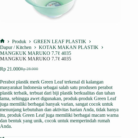
Produk
GREEN LEAF PLASTIK
Home
Dapur / Kitchen
KOTAK MAKAN PLASTIK
MANGKUK MARUKO 7.7ℓ 4035
MANGKUK MARUKO 7.7ℓ 4035
Rp
21.000
Rp
28.000
Harga
Harga
aslinya
saat
Perabot plastik merk Green Leaf terkenal di kalangan
adalah:
ini
masyarakat Indonesia sebagai salah satu produsen perabot
Rp 28.000.
adalah:
plastik terbaik, terbuat dari biji plastik berkualitas dan tahan
Rp 21.000.
lama, sehingga awet digunakan, produk-produk Green Leaf
juga memiliki berbagai banyak varian, sangat cocok untuk
menunjang kebutuhan dan aktivitas harian Anda, tidak hanya
itu, produk Green Leaf juga memiliki berbagai macam warna
dan bentuk yang unik, cocok untuk memperindah rumah
Anda.