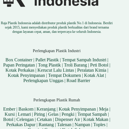
Raja Plastik Indonesia adalah distributor produk plastik No.1 di Indonesia. Berdiri
sejak 2015, kami menyediakan produk plastik berkualitas dari brand ternama
dengan layanan cepat, aman, dan terpercaya ke seluruh Indonesia.
Perlengkapan Plastik Industri
Box Container
|
Pallet Plastik
|
Tempat Sampah Industri
|
Papan Peringatan
|
Tong Plastik
|
Troli Barang
|
Peti Botol
|
Kotak Perkakas
|
Kerucut Lalu Lintas
|
Peralatan Kimia
|
Kotak Penyimpanan
|
Tempat Dokumen
|
Kotak Alat
|
Perlengkapan Unggas
|
Road Barrier
Perlengkapan Plastik Rumah
Ember
|
Baskom
|
Keranjang
|
Kotak Penyimpanan
|
Meja
|
Kursi
|
Lemari
|
Piring
|
Gelas
|
Pengki
|
Tempat Sampah
|
Botol
|
Celengan
|
Cetakan
|
Dispenser Air
|
Kotak Makan
|
Perkakas Dapur
|
Rantang
|
Talenan
|
Nampan
|
Toples
|