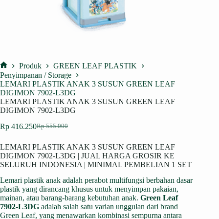
Produk
GREEN LEAF PLASTIK
Home
Penyimpanan / Storage
LEMARI PLASTIK ANAK 3 SUSUN GREEN LEAF
DIGIMON 7902-L3DG
LEMARI PLASTIK ANAK 3 SUSUN GREEN LEAF
DIGIMON 7902-L3DG
Rp
416.250
Rp
555.000
Harga
Harga
aslinya
saat
LEMARI PLASTIK ANAK 3 SUSUN GREEN LEAF
adalah:
ini
DIGIMON 7902-L3DG | JUAL HARGA GROSIR KE
Rp 555.000.
adalah:
SELURUH INDONESIA | MINIMAL PEMBELIAN 1 SET
Rp 416.250.
Lemari plastik anak adalah perabot multifungsi berbahan dasar
plastik yang dirancang khusus untuk menyimpan pakaian,
mainan, atau barang-barang kebutuhan anak.
Green Leaf
7902-L3DG
adalah salah satu varian unggulan dari brand
Green Leaf, yang menawarkan kombinasi sempurna antara