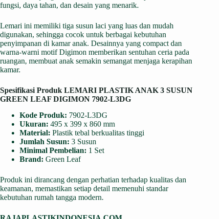
fungsi, daya tahan, dan desain yang menarik.
Lemari ini memiliki tiga susun laci yang luas dan mudah
digunakan, sehingga cocok untuk berbagai kebutuhan
penyimpanan di kamar anak. Desainnya yang compact dan
warna-warni motif Digimon memberikan sentuhan ceria pada
ruangan, membuat anak semakin semangat menjaga kerapihan
kamar.
Spesifikasi Produk LEMARI PLASTIK ANAK 3 SUSUN
GREEN LEAF DIGIMON 7902-L3DG
Kode Produk:
7902-L3DG
Ukuran:
495 x 399 x 860 mm
Material:
Plastik tebal berkualitas tinggi
Jumlah Susun:
3 Susun
Minimal Pembelian:
1 Set
Brand:
Green Leaf
Produk ini dirancang dengan perhatian terhadap kualitas dan
keamanan, memastikan setiap detail memenuhi standar
kebutuhan rumah tangga modern.
RAJAPLASTIKINDONESIA.COM