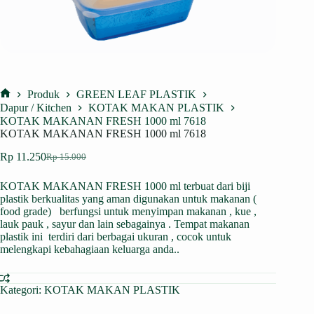
Produk
GREEN LEAF PLASTIK
Home
Dapur / Kitchen
KOTAK MAKAN PLASTIK
KOTAK MAKANAN FRESH 1000 ml 7618
KOTAK MAKANAN FRESH 1000 ml 7618
Rp
11.250
Rp
15.000
Harga
Harga
aslinya
saat
KOTAK MAKANAN FRESH 1000 ml terbuat dari biji
adalah:
ini
plastik
berkualitas yang aman digunakan untuk makanan (
Rp 15.000.
adalah:
food grade) berfungsi untuk menyimpan makanan , kue ,
Rp 11.250.
lauk pauk , sayur dan lain sebagainya . Tempat makanan
plastik ini terdiri dari berbagai ukuran , cocok untuk
melengkapi kebahagiaan keluarga anda..
Kategori:
KOTAK MAKAN PLASTIK