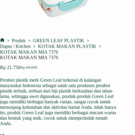
Produk
GREEN LEAF PLASTIK
Home
Dapur / Kitchen
KOTAK MAKAN PLASTIK
KOTAK MAKAN MIA 7376
KOTAK MAKAN MIA 7376
Rp
21.750
Rp
29.000
Harga
Harga
aslinya
saat
Perabot plastik merk Green Leaf terkenal di kalangan
adalah:
ini
masyarakat Indonesia sebagai salah satu produsen perabot
Rp 29.000.
adalah:
plastik terbaik, terbuat dari biji plastik berkualitas dan tahan
Rp 21.750.
lama, sehingga awet digunakan, produk-produk Green Leaf
juga memiliki berbagai banyak varian, sangat cocok untuk
menunjang kebutuhan dan aktivitas harian Anda, tidak hanya
itu, produk Green Leaf juga memiliki berbagai macam warna
dan bentuk yang unik, cocok untuk memperindah rumah
Anda.