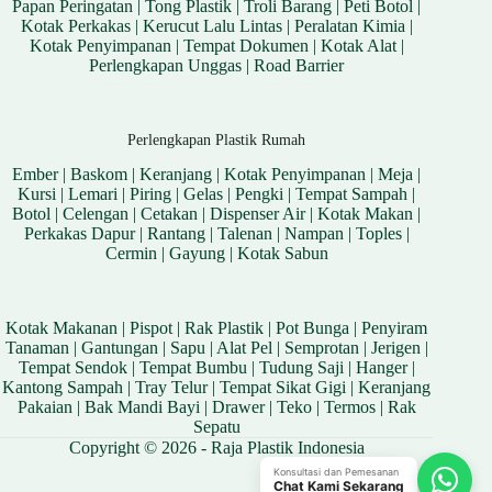
Papan Peringatan
|
Tong Plastik
|
Troli Barang
|
Peti Botol
|
Kotak Perkakas
|
Kerucut Lalu Lintas
|
Peralatan Kimia
|
Kotak Penyimpanan
|
Tempat Dokumen
|
Kotak Alat
|
Perlengkapan Unggas
|
Road Barrier
Perlengkapan Plastik Rumah
Ember
|
Baskom
|
Keranjang
|
Kotak Penyimpanan
|
Meja
|
Kursi
|
Lemari
|
Piring
|
Gelas
|
Pengki
|
Tempat Sampah
|
Botol
|
Celengan
|
Cetakan
|
Dispenser Air
|
Kotak Makan
|
Perkakas Dapur
|
Rantang
|
Talenan
|
Nampan
|
Toples
|
Cermin
|
Gayung
|
Kotak Sabun
Kotak Makanan
|
Pispot
|
Rak Plastik
|
Pot Bunga
|
Penyiram
Tanaman
|
Gantungan
|
Sapu
|
Alat Pel
|
Semprotan
|
Jerigen
|
Tempat Sendok
|
Tempat Bumbu
|
Tudung Saji
|
Hanger
|
Kantong Sampah
|
Tray Telur
|
Tempat Sikat Gigi
|
Keranjang
Pakaian
|
Bak Mandi Bayi
|
Drawer
|
Teko
|
Termos
|
Rak
Sepatu
Copyright © 2026 - Raja Plastik Indonesia
Konsultasi dan Pemesanan
Chat Kami Sekarang