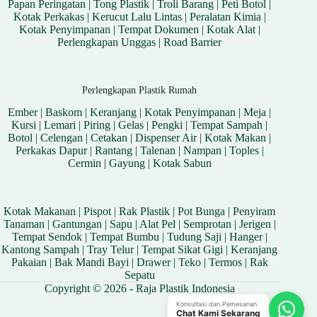
Papan Peringatan
|
Tong Plastik
|
Troli Barang
|
Peti Botol
|
Kotak Perkakas
|
Kerucut Lalu Lintas
|
Peralatan Kimia
|
Kotak Penyimpanan
|
Tempat Dokumen
|
Kotak Alat
|
Perlengkapan Unggas
|
Road Barrier
Perlengkapan Plastik Rumah
Ember
|
Baskom
|
Keranjang
|
Kotak Penyimpanan
|
Meja
|
Kursi
|
Lemari
|
Piring
|
Gelas
|
Pengki
|
Tempat Sampah
|
Botol
|
Celengan
|
Cetakan
|
Dispenser Air
|
Kotak Makan
|
Perkakas Dapur
|
Rantang
|
Talenan
|
Nampan
|
Toples
|
Cermin
|
Gayung
|
Kotak Sabun
Kotak Makanan
|
Pispot
|
Rak Plastik
|
Pot Bunga
|
Penyiram
Tanaman
|
Gantungan
|
Sapu
|
Alat Pel
|
Semprotan
|
Jerigen
|
Tempat Sendok
|
Tempat Bumbu
|
Tudung Saji
|
Hanger
|
Kantong Sampah
|
Tray Telur
|
Tempat Sikat Gigi
|
Keranjang
Pakaian
|
Bak Mandi Bayi
|
Drawer
|
Teko
|
Termos
|
Rak
Sepatu
Copyright © 2026 - Raja Plastik Indonesia
Konsultasi dan Pemesanan
Chat Kami Sekarang