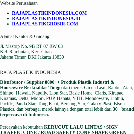
Website Perusahaan
RAJAPLASTIKINDONESIA.COM
RAJAPLASTIKINDONESIA.ID
RAJAPLASTIKGROSIR.COM
Alamat Kantor & Gudang
Jl. Mastrip No. 9B RT 07 RW 03
Kel. Rambutan, Kec. Ciracas
Jakarta Timur, DKI Jakarta 13830
RAJA PLASTIK INDONESIA
Distributor / Supplier 8000++ Produk Plastik Industri &
Houseware Berkualitas Tinggi
dari merek Green Leaf, Rabbit, Atari,
Shinpo, Hawaii, Napolly, Lion Star, Basic Home, Claris, Kirapac,
Kiramas, Delta, Midori, PUP, Hanata, YTH, Mondoware, Linhui,
Pacific, Panda Star, Tong Kuat, Beruang Star, Galaxy Plast, Bison
Plastics, dan berbagai merek lainnya dengan total lebih dari
30+ brand
terpercaya di Indonesia
.
Percayakan kebutuhan
KERUCUT LALU LINTAS / SIGN
TRAFFIC CONE / ROAD SAFETY CONE SHAPE GREEN