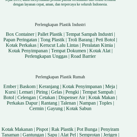
dengan layanan cepat, aman, dan terpercaya ke seluruh Indonesia.
Perlengkapan Plastik Industri
Box Container
|
Pallet Plastik
|
Tempat Sampah Industri
|
Papan Peringatan
|
Tong Plastik
|
Troli Barang
|
Peti Botol
|
Kotak Perkakas
|
Kerucut Lalu Lintas
|
Peralatan Kimia
|
Kotak Penyimpanan
|
Tempat Dokumen
|
Kotak Alat
|
Perlengkapan Unggas
|
Road Barrier
Perlengkapan Plastik Rumah
Ember
|
Baskom
|
Keranjang
|
Kotak Penyimpanan
|
Meja
|
Kursi
|
Lemari
|
Piring
|
Gelas
|
Pengki
|
Tempat Sampah
|
Botol
|
Celengan
|
Cetakan
|
Dispenser Air
|
Kotak Makan
|
Perkakas Dapur
|
Rantang
|
Talenan
|
Nampan
|
Toples
|
Cermin
|
Gayung
|
Kotak Sabun
Kotak Makanan
|
Pispot
|
Rak Plastik
|
Pot Bunga
|
Penyiram
Tanaman
|
Gantungan
|
Sapu
|
Alat Pel
|
Semprotan
|
Jerigen
|