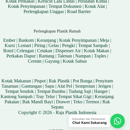
Kotak Perkakas
|
Kerucut Lalu Lintas
|
Peralatan Kimia
|
Kotak Penyimpanan
|
Tempat Dokumen
|
Kotak Alat
|
Perlengkapan Unggas
|
Road Barrier
Perlengkapan Plastik Rumah
Ember
|
Baskom
|
Keranjang
|
Kotak Penyimpanan
|
Meja
|
Kursi
|
Lemari
|
Piring
|
Gelas
|
Pengki
|
Tempat Sampah
|
Botol
|
Celengan
|
Cetakan
|
Dispenser Air
|
Kotak Makan
|
Perkakas Dapur
|
Rantang
|
Talenan
|
Nampan
|
Toples
|
Cermin
|
Gayung
|
Kotak Sabun
Kotak Makanan
|
Pispot
|
Rak Plastik
|
Pot Bunga
|
Penyiram
Tanaman
|
Gantungan
|
Sapu
|
Alat Pel
|
Semprotan
|
Jerigen
|
Tempat Sendok
|
Tempat Bumbu
|
Tudung Saji
|
Hanger
|
Kantong Sampah
|
Tray Telur
|
Tempat Sikat Gigi
|
Keranjang
Pakaian
|
Bak Mandi Bayi
|
Drawer
|
Teko
|
Termos
|
Rak
Sepatu
Copyright © 2026 - Raja Plastik Indonesia
Konsultasi dan Pemesanan
Chat Kami Sekarang