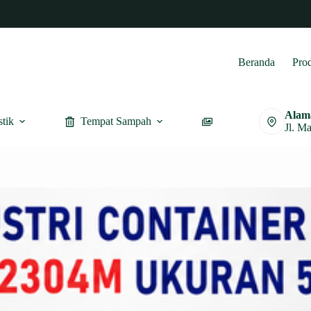
Beranda
Pro
Alam
stik
Tempat Sampah
Furnitur
Jl. M