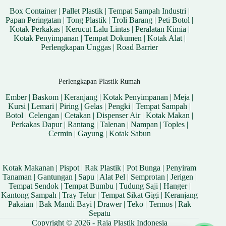
Box Container
|
Pallet Plastik
|
Tempat Sampah Industri
|
Papan Peringatan
|
Tong Plastik
|
Troli Barang
|
Peti Botol
|
Kotak Perkakas
|
Kerucut Lalu Lintas
|
Peralatan Kimia
|
Kotak Penyimpanan
|
Tempat Dokumen
|
Kotak Alat
|
Perlengkapan Unggas
|
Road Barrier
Perlengkapan Plastik Rumah
Ember
|
Baskom
|
Keranjang
|
Kotak Penyimpanan
|
Meja
|
Kursi
|
Lemari
|
Piring
|
Gelas
|
Pengki
|
Tempat Sampah
|
Botol
|
Celengan
|
Cetakan
|
Dispenser Air
|
Kotak Makan
|
Perkakas Dapur
|
Rantang
|
Talenan
|
Nampan
|
Toples
|
Cermin
|
Gayung
|
Kotak Sabun
Kotak Makanan
|
Pispot
|
Rak Plastik
|
Pot Bunga
|
Penyiram
Tanaman
|
Gantungan
|
Sapu
|
Alat Pel
|
Semprotan
|
Jerigen
|
Tempat Sendok
|
Tempat Bumbu
|
Tudung Saji
|
Hanger
|
Kantong Sampah
|
Tray Telur
|
Tempat Sikat Gigi
|
Keranjang
Pakaian
|
Bak Mandi Bayi
|
Drawer
|
Teko
|
Termos
|
Rak
Sepatu
Copyright © 2026 - Raja Plastik Indonesia