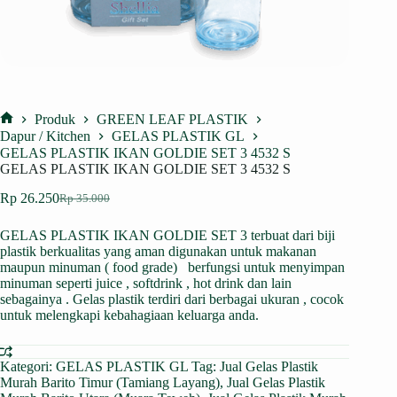
Produk
GREEN LEAF PLASTIK
Home
Dapur / Kitchen
GELAS PLASTIK GL
GELAS PLASTIK IKAN GOLDIE SET 3 4532 S
GELAS PLASTIK IKAN GOLDIE SET 3 4532 S
Rp
26.250
Rp
35.000
Harga
Harga
aslinya
saat
GELAS PLASTIK IKAN GOLDIE SET 3 terbuat dari biji
adalah:
ini
plastik
berkualitas yang aman digunakan untuk makanan
Rp 35.000.
adalah:
maupun minuman ( food grade) berfungsi untuk menyimpan
Rp 26.250.
minuman seperti juice , softdrink , hot drink dan lain
sebagainya . Gelas plastik terdiri dari berbagai ukuran , cocok
untuk melengkapi kebahagiaan keluarga anda.
Kategori:
GELAS PLASTIK GL
Tag:
Jual Gelas Plastik
Murah Barito Timur (Tamiang Layang)
,
Jual Gelas Plastik