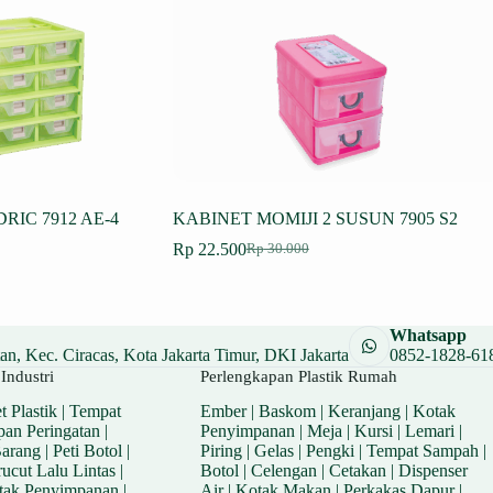
RIC 7912 AE-4
KABINET MOMIJI 2 SUSUN 7905 S2
Rp
22.500
Rp
30.000
Harga
Harga
aslinya
saat
adalah:
ini
.
Rp 30.000.
adalah:
Whatsapp
.
Rp 22.500.
n, Kec. Ciracas, Kota Jakarta Timur, DKI Jakarta
0852-1828-61
Industri
Perlengkapan Plastik Rumah
t Plastik
|
Tempat
Ember
|
Baskom
|
Keranjang
|
Kotak
pan Peringatan
|
Penyimpanan
|
Meja
|
Kursi
|
Lemari
|
Barang
|
Peti Botol
|
Piring
|
Gelas
|
Pengki
|
Tempat Sampah
|
ucut Lalu Lintas
|
Botol
|
Celengan
|
Cetakan
|
Dispenser
tak Penyimpanan
|
Air
|
Kotak Makan
|
Perkakas Dapur
|