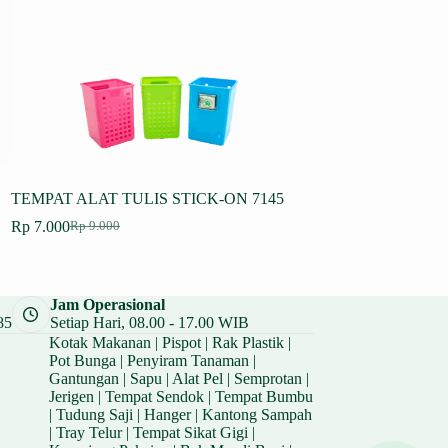
TEMPAT ALAT TULIS STICK-ON 7145
KABINET LACI AU
Rp
7.000
Rp
164.250
Rp
9.000
Rp
219.00
Harga
Harga
Harga
Harga
aslinya
saat
aslinya
saat
adalah:
ini
adalah:
ini
Rp 9.000.
adalah:
Rp 219.00
adalah:
Jam Operasional
Rp 7.000.
Rp 164.25
85
Setiap Hari, 08.00 - 17.00 WIB
Kotak Makanan
|
Pispot
|
Rak Plastik
|
Pot Bunga
|
Penyiram Tanaman
|
Gantungan
|
Sapu
|
Alat Pel
|
Semprotan
|
Jerigen
|
Tempat Sendok
|
Tempat Bumbu
|
Tudung Saji
|
Hanger
|
Kantong Sampah
|
Tray Telur
|
Tempat Sikat Gigi
|