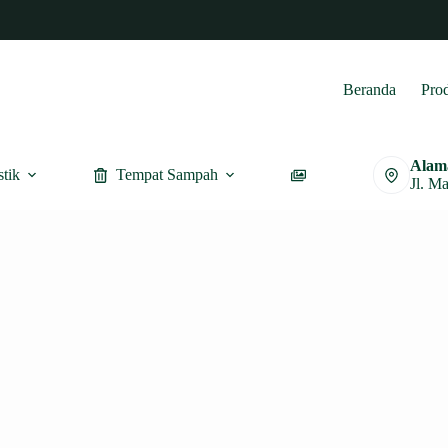
Beranda
Pro
Alam
stik
Tempat Sampah
Furnitur
Jl. M