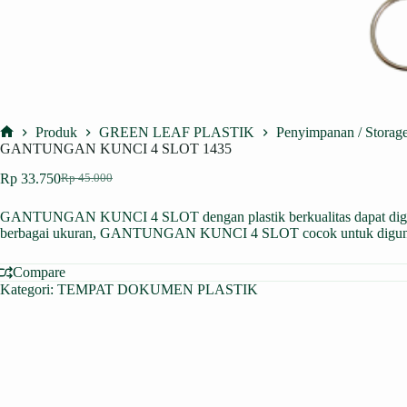
Produk
GREEN LEAF PLASTIK
Penyimpanan / Storag
Home
GANTUNGAN KUNCI 4 SLOT 1435
Rp
33.750
Rp
45.000
Harga
Harga
aslinya
saat
GANTUNGAN KUNCI 4 SLOT dengan plastik berkualitas dapat digunakan
adalah:
ini
berbagai ukuran, GANTUNGAN KUNCI 4 SLOT cocok untuk digunakan 
Rp 45.000.
adalah:
Rp 33.750.
Compare
Kategori:
TEMPAT DOKUMEN PLASTIK