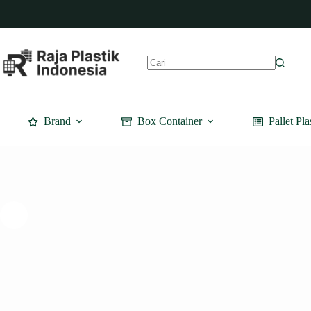
Skip
to
content
No
results
Brand
Box Container
Pallet Pla