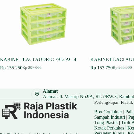
KABINET LACI AUDRIC 7912 AC-4
KABINET LACI AUD
Rp
155.250
Rp
153.750
Rp
207.000
Rp
205.000
Harga
Harga
Harga
Harga
aslinya
saat
aslinya
saat
adalah:
ini
adalah:
ini
Rp 207.000.
adalah:
Rp 205.000
adalah:
Alamat
Rp 155.250.
Rp 153.750
Alamat: Jl. Mastrip No.9A, RT.7/RW.3, Rambuta
Perlengkapan Plastik 
Box Container
|
Palle
Sampah Industri
|
Pa
Tong Plastik
|
Troli 
Kotak Perkakas
|
Ker
Peralatan Kimia
|
Ko