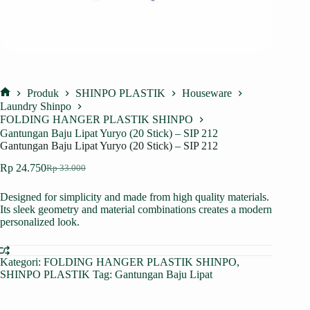
Produk
SHINPO PLASTIK
Houseware
Home
Laundry Shinpo
FOLDING HANGER PLASTIK SHINPO
Gantungan Baju Lipat Yuryo (20 Stick) – SIP 212
Gantungan Baju Lipat Yuryo (20 Stick) – SIP 212
Rp
24.750
Rp
33.000
Harga
Harga
aslinya
saat
Designed for simplicity and made from high quality materials.
adalah:
ini
Its sleek geometry and material combinations creates a modern
Rp 33.000.
adalah:
personalized look.
Rp 24.750.
Kategori:
FOLDING HANGER PLASTIK SHINPO
,
SHINPO PLASTIK
Tag:
Gantungan Baju Lipat