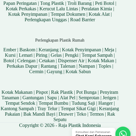
Papan Peringatan
|
Tong Plastik
|
Troli Barang
|
Peti Botol
|
Kotak Perkakas
|
Kerucut Lalu Lintas
|
Peralatan Kimia
|
Kotak Penyimpanan
|
Tempat Dokumen
|
Kotak Alat
|
Perlengkapan Unggas
|
Road Barrier
Perlengkapan Plastik Rumah
Ember
|
Baskom
|
Keranjang
|
Kotak Penyimpanan
|
Meja
|
Kursi
|
Lemari
|
Piring
|
Gelas
|
Pengki
|
Tempat Sampah
|
Botol
|
Celengan
|
Cetakan
|
Dispenser Air
|
Kotak Makan
|
Perkakas Dapur
|
Rantang
|
Talenan
|
Nampan
|
Toples
|
Cermin
|
Gayung
|
Kotak Sabun
Kotak Makanan
|
Pispot
|
Rak Plastik
|
Pot Bunga
|
Penyiram
Tanaman
|
Gantungan
|
Sapu
|
Alat Pel
|
Semprotan
|
Jerigen
|
Tempat Sendok
|
Tempat Bumbu
|
Tudung Saji
|
Hanger
|
Kantong Sampah
|
Tray Telur
|
Tempat Sikat Gigi
|
Keranjang
Pakaian
|
Bak Mandi Bayi
|
Drawer
|
Teko
|
Termos
|
Rak
Sepatu
Copyright © 2026 - Raja Plastik Indonesia
Konsultasi dan Pemesanan
Chat Kami Sekarang