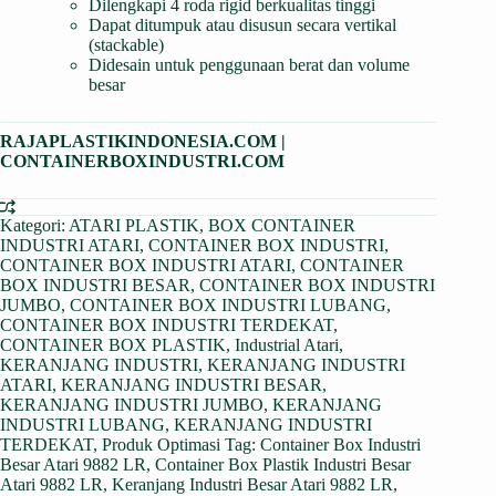
Dilengkapi 4 roda rigid berkualitas tinggi
Dapat ditumpuk atau disusun secara vertikal
(stackable)
Didesain untuk penggunaan berat dan volume
besar
RAJAPLASTIKINDONESIA.COM
|
CONTAINERBOXINDUSTRI.COM
Kategori:
ATARI PLASTIK
,
BOX CONTAINER
INDUSTRI ATARI
,
CONTAINER BOX INDUSTRI
,
CONTAINER BOX INDUSTRI ATARI
,
CONTAINER
BOX INDUSTRI BESAR
,
CONTAINER BOX INDUSTRI
JUMBO
,
CONTAINER BOX INDUSTRI LUBANG
,
CONTAINER BOX INDUSTRI TERDEKAT
,
CONTAINER BOX PLASTIK
,
Industrial Atari
,
KERANJANG INDUSTRI
,
KERANJANG INDUSTRI
ATARI
,
KERANJANG INDUSTRI BESAR
,
KERANJANG INDUSTRI JUMBO
,
KERANJANG
INDUSTRI LUBANG
,
KERANJANG INDUSTRI
TERDEKAT
,
Produk Optimasi
Tag:
Container Box Industri
Besar Atari 9882 LR
,
Container Box Plastik Industri Besar
Atari 9882 LR
,
Keranjang Industri Besar Atari 9882 LR
,