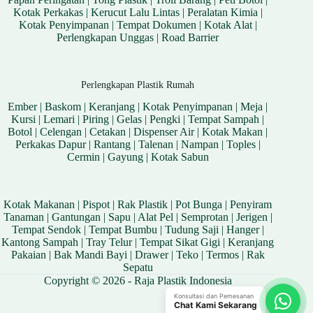
Kotak Perkakas
|
Kerucut Lalu Lintas
|
Peralatan Kimia
|
Kotak Penyimpanan
|
Tempat Dokumen
|
Kotak Alat
|
Perlengkapan Unggas
|
Road Barrier
Perlengkapan Plastik Rumah
Ember
|
Baskom
|
Keranjang
|
Kotak Penyimpanan
|
Meja
|
Kursi
|
Lemari
|
Piring
|
Gelas
|
Pengki
|
Tempat Sampah
|
Botol
|
Celengan
|
Cetakan
|
Dispenser Air
|
Kotak Makan
|
Perkakas Dapur
|
Rantang
|
Talenan
|
Nampan
|
Toples
|
Cermin
|
Gayung
|
Kotak Sabun
Kotak Makanan
|
Pispot
|
Rak Plastik
|
Pot Bunga
|
Penyiram
Tanaman
|
Gantungan
|
Sapu
|
Alat Pel
|
Semprotan
|
Jerigen
|
Tempat Sendok
|
Tempat Bumbu
|
Tudung Saji
|
Hanger
|
Kantong Sampah
|
Tray Telur
|
Tempat Sikat Gigi
|
Keranjang
Pakaian
|
Bak Mandi Bayi
|
Drawer
|
Teko
|
Termos
|
Rak
Sepatu
Copyright © 2026 - Raja Plastik Indonesia
Konsultasi dan Pemesanan
Chat Kami Sekarang