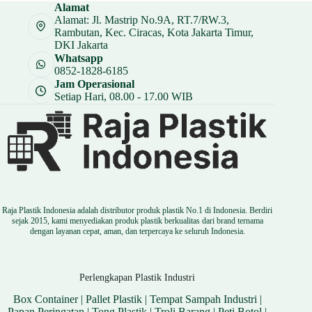
Alamat
Alamat: Jl. Mastrip No.9A, RT.7/RW.3,
Rambutan, Kec. Ciracas, Kota Jakarta Timur,
DKI Jakarta
Whatsapp
0852-1828-6185
Jam Operasional
Setiap Hari, 08.00 - 17.00 WIB
Raja Plastik Indonesia adalah distributor produk plastik No.1 di Indonesia. Berdiri
sejak 2015, kami menyediakan produk plastik berkualitas dari brand ternama
dengan layanan cepat, aman, dan terpercaya ke seluruh Indonesia.
Perlengkapan Plastik Industri
Box Container
|
Pallet Plastik
|
Tempat Sampah Industri
|
Papan Peringatan
|
Tong Plastik
|
Troli Barang
|
Peti Botol
|