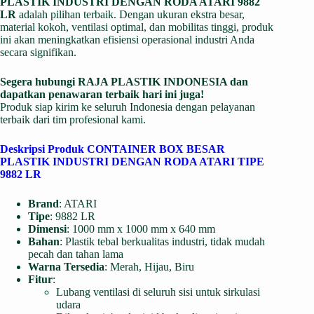
PLASTIK INDUSTRI DENGAN RODA ATARI 9882
LR
adalah pilihan terbaik. Dengan ukuran ekstra besar,
material kokoh, ventilasi optimal, dan mobilitas tinggi, produk
ini akan meningkatkan efisiensi operasional industri Anda
secara signifikan.
Segera hubungi
RAJA PLASTIK INDONESIA
dan
dapatkan penawaran terbaik hari ini juga!
Produk siap kirim ke seluruh Indonesia dengan pelayanan
terbaik dari tim profesional kami.
Deskripsi Produk CONTAINER BOX BESAR
PLASTIK INDUSTRI DENGAN RODA ATARI TIPE
9882 LR
Brand
: ATARI
Tipe
: 9882 LR
Dimensi
: 1000 mm x 1000 mm x 640 mm
Bahan
: Plastik tebal berkualitas industri, tidak mudah
pecah dan tahan lama
Warna Tersedia
: Merah, Hijau, Biru
Fitur
:
Lubang ventilasi di seluruh sisi untuk sirkulasi
udara