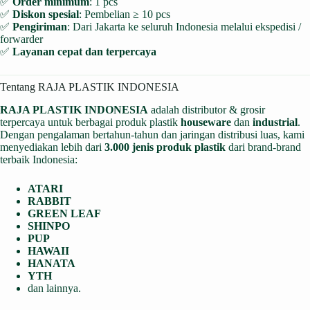
✅
Order minimum
: 1 pcs
✅
Diskon spesial
: Pembelian ≥ 10 pcs
✅
Pengiriman
: Dari Jakarta ke seluruh Indonesia melalui ekspedisi /
forwarder
✅
Layanan cepat dan terpercaya
Tentang RAJA PLASTIK INDONESIA
RAJA PLASTIK INDONESIA
adalah distributor & grosir
terpercaya untuk berbagai produk plastik
houseware
dan
industrial
.
Dengan pengalaman bertahun-tahun dan jaringan distribusi luas, kami
menyediakan lebih dari
3.000 jenis produk plastik
dari brand-brand
terbaik Indonesia:
ATARI
RABBIT
GREEN LEAF
SHINPO
PUP
HAWAII
HANATA
YTH
dan lainnya.