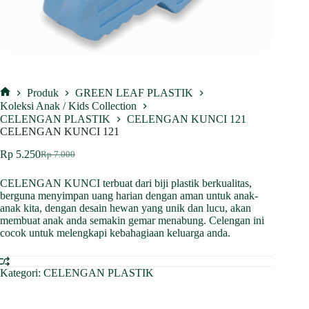
Produk
GREEN LEAF PLASTIK
Home
Koleksi Anak / Kids Collection
CELENGAN PLASTIK
CELENGAN KUNCI 121
CELENGAN KUNCI 121
Rp
5.250
Rp
7.000
Harga
Harga
aslinya
saat
CELENGAN KUNCI terbuat dari biji
plastik
berkualitas,
adalah:
ini
berguna menyimpan uang harian dengan aman untuk anak-
Rp 7.000.
adalah:
anak kita, dengan desain hewan yang unik dan lucu, akan
Rp 5.250.
membuat anak anda semakin gemar menabung. Celengan ini
cocok untuk melengkapi kebahagiaan keluarga anda.
Kategori:
CELENGAN PLASTIK