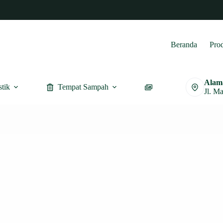
Beranda
Pro
Alam
stik
Tempat Sampah
Furnitur
Jl. M