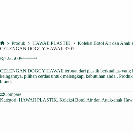
Produk
HAWAII PLASTIK
Koleksi Botol Air dan Anak
Home
CELENGAN DOGGY HAWAII 3707
Rp
22.500
Rp
30.000
Harga
Harga
aslinya
saat
CELENGAN DOGGY HAWAII terbuat dari plastik berkualitas yang kua
adalah:
ini
keingannya, pilihan cerdas untuk melengkapi kebutuhan anda , Produk 
Rp 30.000.
adalah:
brand.
Rp 22.500.
Compare
Kategori:
HAWAII PLASTIK
,
Koleksi Botol Air dan Anak-anak Haw