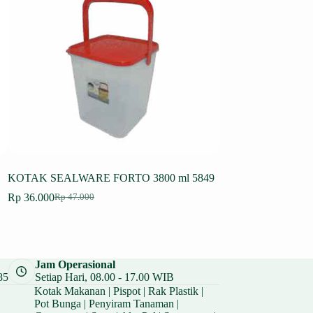
E
KOTAK SEALWARE FORTO 3800 ml 5849
SEALWARE SERB
HAWAII 6186
Rp
36.000
Rp
47.000
Harga
Harga
Rp
31.000
Rp
41.000
aslinya
saat
Harga
Harga
adalah:
ini
aslinya
saat
Rp 47.000.
adalah:
adalah:
ini
Rp 36.000.
Rp 41.000.
adalah:
Jam Operasional
Rp 31.000.
85
Setiap Hari, 08.00 - 17.00 WIB
Kotak Makanan
|
Pispot
|
Rak Plastik
|
Pot Bunga
|
Penyiram Tanaman
|