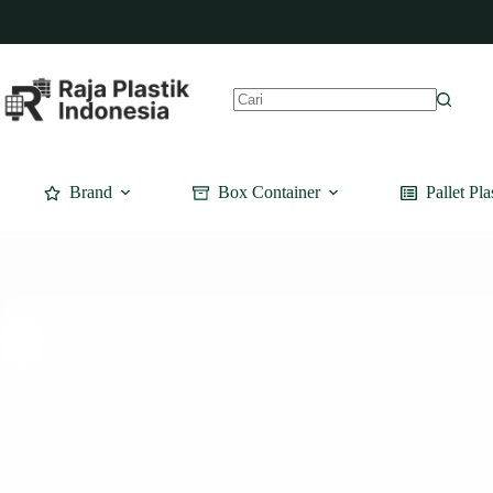
Skip
to
content
No
results
Brand
Box Container
Pallet Pla