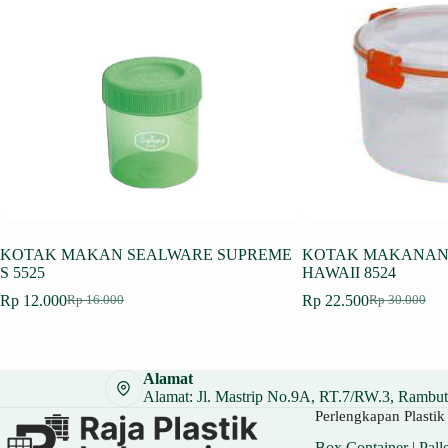
KOTAK MAKAN SEALWARE SUPREME
KOTAK MAKANAN 
S 5525
HAWAII 8524
Rp
12.000
Rp
22.500
Rp
16.000
Rp
30.000
Harga
Harga
Harga
Harga
aslinya
saat
aslinya
saat
adalah:
ini
adalah:
ini
Rp 16.000.
adalah:
Rp 30.000.
adalah:
Alamat
Rp 12.000.
Rp 22.500.
Alamat: Jl. Mastrip No.9A, RT.7/RW.3, Rambuta
Perlengkapan Plastik 
Box Container
|
Palle