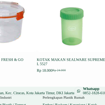
FRESH & GO
KOTAK MAKAN SEALWARE SUPREM
L 5527
Rp
18.000
Rp
24.000
Harga
Harga
aslinya
saat
adalah:
ini
Rp 24.000.
adalah:
Whatsapp
Rp 18.000.
n, Kec. Ciracas, Kota Jakarta Timur, DKI Jakarta
0852-1828-61
Industri
Perlengkapan Plastik Rumah
t Plastik
|
Tempat
Ember
|
Baskom
|
Keranjang
|
Kotak