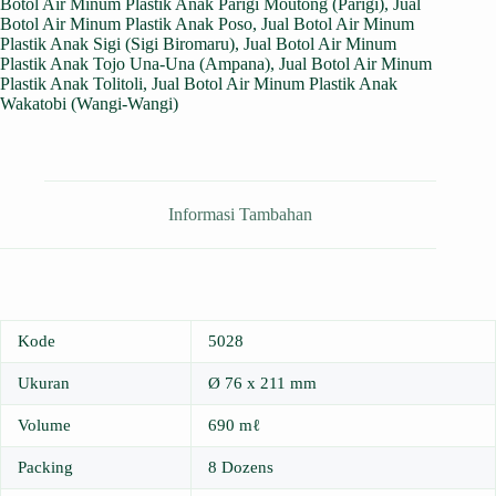
Botol Air Minum Plastik Anak Parigi Moutong (Parigi)
,
Jual
Botol Air Minum Plastik Anak Poso
,
Jual Botol Air Minum
Plastik Anak Sigi (Sigi Biromaru)
,
Jual Botol Air Minum
Plastik Anak Tojo Una-Una (Ampana)
,
Jual Botol Air Minum
Plastik Anak Tolitoli
,
Jual Botol Air Minum Plastik Anak
Wakatobi (Wangi-Wangi)
Informasi Tambahan
Kode
5028
Ukuran
Ø 76 x 211 mm
Volume
690 mℓ
Packing
8 Dozens