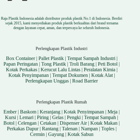
Raja Plastik Indonesia adalah distributor produk plastik No.1 di Indonesia. Berdiri
sejak 2015, kami menyediakan produk plastik berkualitas dari brand ternama
dengan layanan cepat, aman, dan terpercaya ke seluruh Indonesia.
Perlengkapan Plastik Industri
Box Container
|
Pallet Plastik
|
Tempat Sampah Industri
|
Papan Peringatan
|
Tong Plastik
|
Troli Barang
|
Peti Botol
|
Kotak Perkakas
|
Kerucut Lalu Lintas
|
Peralatan Kimia
|
Kotak Penyimpanan
|
Tempat Dokumen
|
Kotak Alat
|
Perlengkapan Unggas
|
Road Barrier
Perlengkapan Plastik Rumah
Ember
|
Baskom
|
Keranjang
|
Kotak Penyimpanan
|
Meja
|
Kursi
|
Lemari
|
Piring
|
Gelas
|
Pengki
|
Tempat Sampah
|
Botol
|
Celengan
|
Cetakan
|
Dispenser Air
|
Kotak Makan
|
Perkakas Dapur
|
Rantang
|
Talenan
|
Nampan
|
Toples
|
Cermin
|
Gayung
|
Kotak Sabun