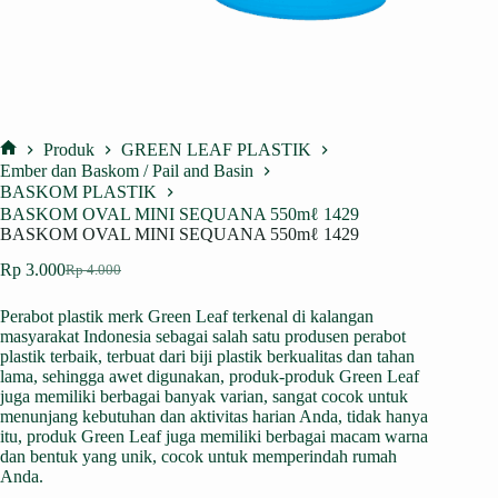
Produk
GREEN LEAF PLASTIK
Home
Ember dan Baskom / Pail and Basin
BASKOM PLASTIK
BASKOM OVAL MINI SEQUANA 550mℓ 1429
BASKOM OVAL MINI SEQUANA 550mℓ 1429
Rp
3.000
Rp
4.000
Harga
Harga
aslinya
saat
Perabot plastik merk Green Leaf terkenal di kalangan
adalah:
ini
masyarakat Indonesia sebagai salah satu produsen perabot
Rp 4.000.
adalah:
plastik terbaik, terbuat dari biji plastik berkualitas dan tahan
Rp 3.000.
lama, sehingga awet digunakan, produk-produk Green Leaf
juga memiliki berbagai banyak varian, sangat cocok untuk
menunjang kebutuhan dan aktivitas harian Anda, tidak hanya
itu, produk Green Leaf juga memiliki berbagai macam warna
dan bentuk yang unik, cocok untuk memperindah rumah
Anda.