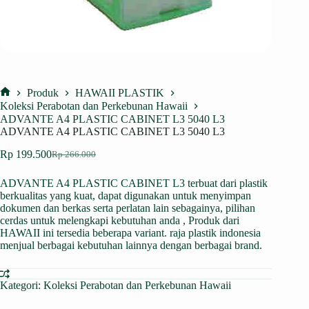
Produk
HAWAII PLASTIK
Home
Koleksi Perabotan dan Perkebunan Hawaii
ADVANTE A4 PLASTIC CABINET L3 5040 L3
ADVANTE A4 PLASTIC CABINET L3 5040 L3
Rp
199.500
Rp
266.000
Harga
Harga
aslinya
saat
ADVANTE A4 PLASTIC CABINET L3 terbuat dari plastik
adalah:
ini
berkualitas yang kuat, dapat digunakan untuk menyimpan
Rp 266.000.
adalah:
dokumen dan berkas serta perlatan lain sebagainya, pilihan
Rp 199.500.
cerdas untuk melengkapi kebutuhan anda , Produk dari
HAWAII ini tersedia beberapa variant. raja plastik indonesia
menjual berbagai kebutuhan lainnya dengan berbagai brand.
Kategori:
Koleksi Perabotan dan Perkebunan Hawaii