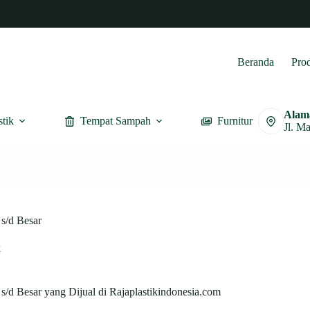
Beranda
Pro
Alam
stik
Tempat Sampah
Furnitur
Jl. M
s/d Besar
k
s/d Besar yang Dijual di Rajaplastikindonesia.com