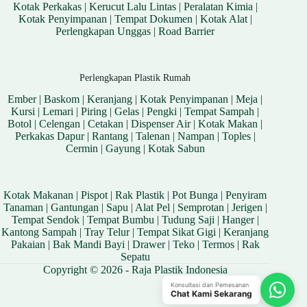
Kotak Perkakas
|
Kerucut Lalu Lintas
|
Peralatan Kimia
|
Kotak Penyimpanan
|
Tempat Dokumen
|
Kotak Alat
|
Perlengkapan Unggas
|
Road Barrier
Perlengkapan Plastik Rumah
Ember
|
Baskom
|
Keranjang
|
Kotak Penyimpanan
|
Meja
|
Kursi
|
Lemari
|
Piring
|
Gelas
|
Pengki
|
Tempat Sampah
|
Botol
|
Celengan
|
Cetakan
|
Dispenser Air
|
Kotak Makan
|
Perkakas Dapur
|
Rantang
|
Talenan
|
Nampan
|
Toples
|
Cermin
|
Gayung
|
Kotak Sabun
Kotak Makanan
|
Pispot
|
Rak Plastik
|
Pot Bunga
|
Penyiram
Tanaman
|
Gantungan
|
Sapu
|
Alat Pel
|
Semprotan
|
Jerigen
|
Tempat Sendok
|
Tempat Bumbu
|
Tudung Saji
|
Hanger
|
Kantong Sampah
|
Tray Telur
|
Tempat Sikat Gigi
|
Keranjang
Pakaian
|
Bak Mandi Bayi
|
Drawer
|
Teko
|
Termos
|
Rak
Sepatu
Copyright © 2026 - Raja Plastik Indonesia
Konsultasi dan Pemesanan
Chat Kami Sekarang