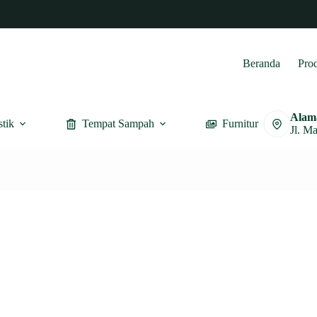
Beranda
Pro
Alam
stik
Tempat Sampah
Furnitur
Jl. M