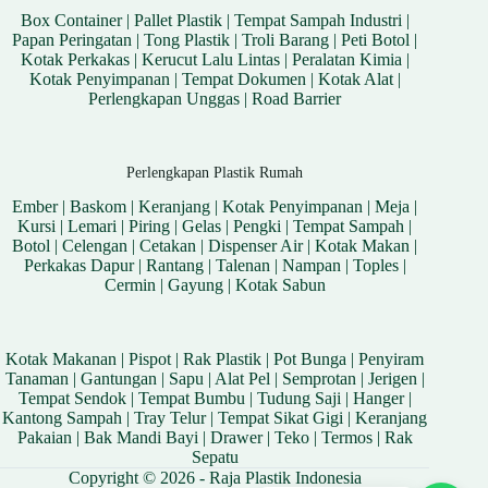
Box Container
|
Pallet Plastik
|
Tempat Sampah Industri
|
Papan Peringatan
|
Tong Plastik
|
Troli Barang
|
Peti Botol
|
Kotak Perkakas
|
Kerucut Lalu Lintas
|
Peralatan Kimia
|
Kotak Penyimpanan
|
Tempat Dokumen
|
Kotak Alat
|
Perlengkapan Unggas
|
Road Barrier
Perlengkapan Plastik Rumah
Ember
|
Baskom
|
Keranjang
|
Kotak Penyimpanan
|
Meja
|
Kursi
|
Lemari
|
Piring
|
Gelas
|
Pengki
|
Tempat Sampah
|
Botol
|
Celengan
|
Cetakan
|
Dispenser Air
|
Kotak Makan
|
Perkakas Dapur
|
Rantang
|
Talenan
|
Nampan
|
Toples
|
Cermin
|
Gayung
|
Kotak Sabun
Kotak Makanan
|
Pispot
|
Rak Plastik
|
Pot Bunga
|
Penyiram
Tanaman
|
Gantungan
|
Sapu
|
Alat Pel
|
Semprotan
|
Jerigen
|
Tempat Sendok
|
Tempat Bumbu
|
Tudung Saji
|
Hanger
|
Kantong Sampah
|
Tray Telur
|
Tempat Sikat Gigi
|
Keranjang
Pakaian
|
Bak Mandi Bayi
|
Drawer
|
Teko
|
Termos
|
Rak
Sepatu
Copyright © 2026 - Raja Plastik Indonesia